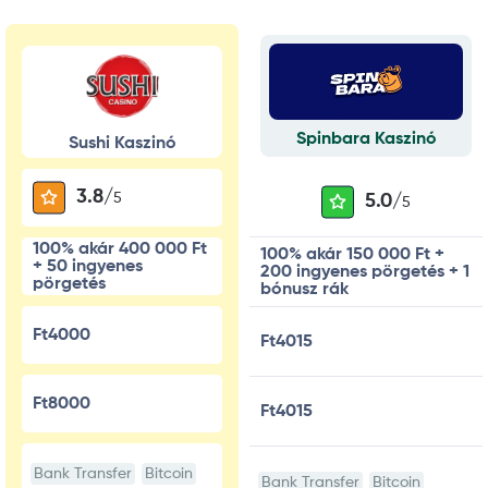
Spinbara Kaszinó
Sushi Kaszinó
3.8/
5
5.0/
5
100% akár 400 000 Ft
100% akár 150 000 Ft +
+ 50 ingyenes
200 ingyenes pörgetés + 1
pörgetés
bónusz rák
Ft4000
Ft4015
Ft8000
Ft4015
Bank Transfer
Bitcoin
Bank Transfer
Bitcoin