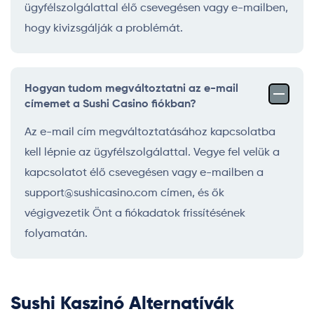
ügyfélszolgálattal élő csevegésen vagy e-mailben,
hogy kivizsgálják a problémát.
Hogyan tudom megváltoztatni az e-mail
címemet a Sushi Casino fiókban?
Az e-mail cím megváltoztatásához kapcsolatba
kell lépnie az ügyfélszolgálattal. Vegye fel velük a
kapcsolatot élő csevegésen vagy e-mailben a
support@sushicasino.com
címen, és ők
végigvezetik Önt a fiókadatok frissítésének
folyamatán.
Sushi Kaszinó Alternatívák