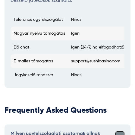
beszélő játékosok számára.
Telefonos ügyfélszolgálat
Nincs
Magyar nyelvű támogatás
Igen
Élő chat
Igen (24/7, ha elfogadható)
E-mailes támogatás
support@sushicasino.com
Jegykezelő rendszer
Nincs
Frequently Asked Questions
Milyen ügyfélszolgálati csatornák állnak