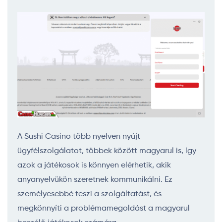
A Sushi Casino több nyelven nyújt
ügyfélszolgálatot, többek között magyarul is, így
azok a játékosok is könnyen elérhetik, akik
anyanyelvükön szeretnek kommunikálni. Ez
személyesebbé teszi a szolgáltatást, és
megkönnyíti a problémamegoldást a magyarul