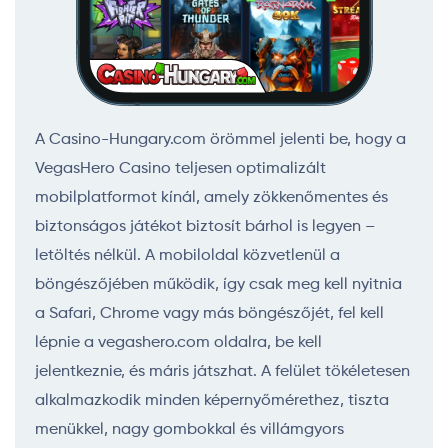
A Casino-Hungary.com örömmel jelenti be, hogy a
VegasHero Casino teljesen optimalizált
mobilplatformot kínál, amely zökkenőmentes és
biztonságos játékot biztosít bárhol is legyen –
letöltés nélkül. A mobiloldal közvetlenül a
böngészőjében működik, így csak meg kell nyitnia
a Safari, Chrome vagy más böngészőjét, fel kell
lépnie a vegashero.com oldalra, be kell
jelentkeznie, és máris játszhat. A felület tökéletesen
alkalmazkodik minden képernyőmérethez, tiszta
menükkel, nagy gombokkal és villámgyors