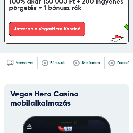
100% akár 150 000 Ft + 200 ingyenes
pörgetés + 1 bónusz rák
Játsszon a VegasHero Kaszinó
Vélemények
Bónuszok
Nyerőgépek
Fogadáso
Vegas Hero Casino
mobilalkalmazás