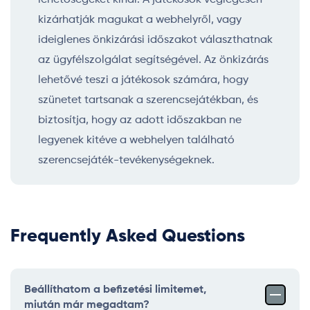
kizárhatják magukat a webhelyről, vagy
ideiglenes önkizárási időszakot választhatnak
az ügyfélszolgálat segítségével. Az önkizárás
lehetővé teszi a játékosok számára, hogy
szünetet tartsanak a szerencsejátékban, és
biztosítja, hogy az adott időszakban ne
legyenek kitéve a webhelyen található
szerencsejáték-tevékenységeknek.
Frequently Asked Questions
Beállíthatom a befizetési limitemet,
miután már megadtam?