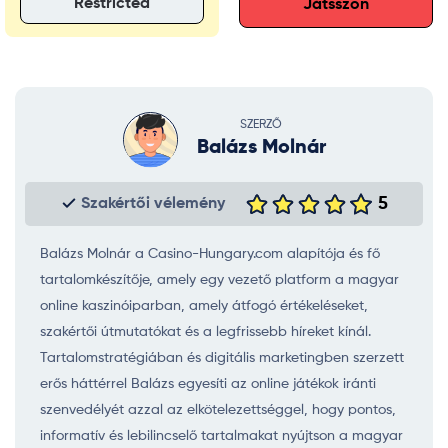
Restricted
Játsszon
SZERZŐ
Balázs Molnár
5
Szakértői vélemény
Balázs Molnár a Casino-Hungary.com alapítója és fő
tartalomkészítője, amely egy vezető platform a magyar
online kaszinóiparban, amely átfogó értékeléseket,
szakértői útmutatókat és a legfrissebb híreket kínál.
Tartalomstratégiában és digitális marketingben szerzett
erős háttérrel Balázs egyesíti az online játékok iránti
szenvedélyét azzal az elkötelezettséggel, hogy pontos,
informatív és lebilincselő tartalmakat nyújtson a magyar