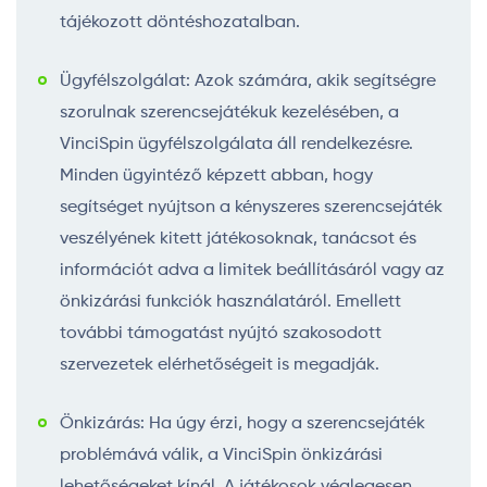
tájékozott döntéshozatalban.
Ügyfélszolgálat: Azok számára, akik segítségre
szorulnak szerencsejátékuk kezelésében, a
VinciSpin ügyfélszolgálata áll rendelkezésre.
Minden ügyintéző képzett abban, hogy
segítséget nyújtson a kényszeres szerencsejáték
veszélyének kitett játékosoknak, tanácsot és
információt adva a limitek beállításáról vagy az
önkizárási funkciók használatáról. Emellett
további támogatást nyújtó szakosodott
szervezetek elérhetőségeit is megadják.
Önkizárás: Ha úgy érzi, hogy a szerencsejáték
problémává válik, a VinciSpin önkizárási
lehetőségeket kínál. A játékosok véglegesen