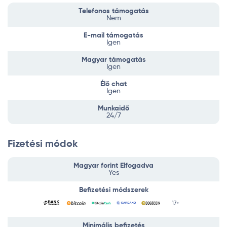
Telefonos támogatás
Nem
E-mail támogatás
Igen
Magyar támogatás
Igen
Élő chat
Igen
Munkaidő
24/7
Fizetési módok
Magyar forint Elfogadva
Yes
Befizetési módszerek
17+
Minimális befizetés