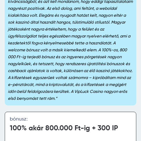
kíváncsiságból, és azt kell mondanom, hogy eddigi tapasztalataim
nagyrészt pozitívak. Az első dolog, ami feltűnt, a weboldal
kialakítása volt. Elegáns és nyugodt hatást kelt, nagyon eltér a
sok kaszinó által használt hangos, túlstimuláló stílustól. Magyar
játékosként nagyra értékeltem, hogy a felület és az
ügyfélszolgálat teljes egészében magyar nyelven elérhető, ami a
kezdetektől fogva kényelmesebbé tette a használatát. A
welcome bónusz volt a másik kiemelkedő elem. A 100%-os, 800
000 Ft-ig terjedő bónusz és az ingyenes pörgetések nagyon
nagylelkűek, és tetszett, hogy rendszeres újratöltési bónuszok és
cashback ajánlatok is voltak, különösen az élő kaszinó játékokhoz.
A kifizetések egyszerűek voltak számomra – kipróbáltam mind az
e-pénztárcát, mind a kriptovalutát, és a kifizetések a megígért
időn belül feldolgozásra kerültek. A VipLuck Casino nagyon erős
első benyomást tett rám.
bónusz:
100% akár 800.000 Ft-ig + 300 IP