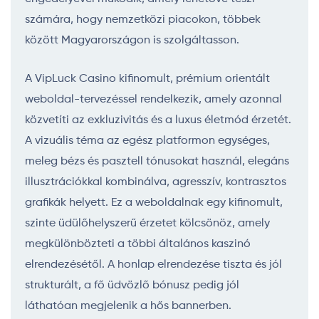
számára, hogy nemzetközi piacokon, többek
között Magyarországon is szolgáltasson.
A VipLuck Casino kifinomult, prémium orientált
weboldal-tervezéssel rendelkezik, amely azonnal
közvetíti az exkluzivitás és a luxus életmód érzetét.
A vizuális téma az egész platformon egységes,
meleg bézs és pasztell tónusokat használ, elegáns
illusztrációkkal kombinálva, agresszív, kontrasztos
grafikák helyett. Ez a weboldalnak egy kifinomult,
szinte üdülőhelyszerű érzetet kölcsönöz, amely
megkülönbözteti a többi általános kaszinó
elrendezésétől. A honlap elrendezése tiszta és jól
strukturált, a fő üdvözlő bónusz pedig jól
láthatóan megjelenik a hős bannerben.