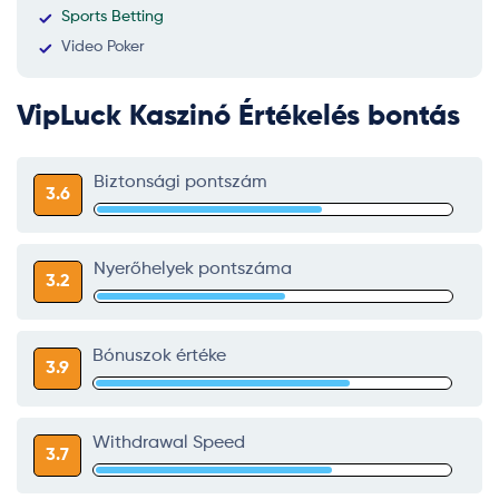
Sports Betting
Video Poker
VipLuck Kaszinó Értékelés bontás
Biztonsági pontszám
3.6
Nyerőhelyek pontszáma
3.2
Bónuszok értéke
3.9
Withdrawal Speed
3.7