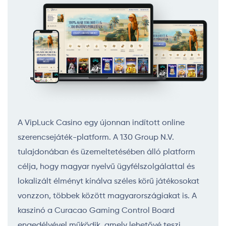
A VipLuck Casino egy újonnan indított online
szerencsejáték-platform. A 130 Group N.V.
tulajdonában és üzemeltetésében álló platform
célja, hogy magyar nyelvű ügyfélszolgálattal és
lokalizált élményt kínálva széles körű játékosokat
vonzzon, többek között magyarországiakat is. A
kaszinó a Curacao Gaming Control Board
engedélyével működik, amely lehetővé teszi