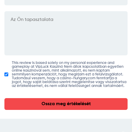
This review is based solely on my personal experience and
gameplay at VipLuck Kaszinó Nem állok kapcsolatban egyetlen
online kaszinóval sem, mint alkalmazott, és nem kaptam
semmilyen kompenzációt, hogy megírjam ezt a felülvizsgálatot.
Tudomásul veszem, hogy a casino-hungary.com fenntartja a
jogot, hogy saját belátása szerint megjelenítse vagy visszatartsa
az értékelésemet, és nem vállal felelősséget annak tartalmáért.