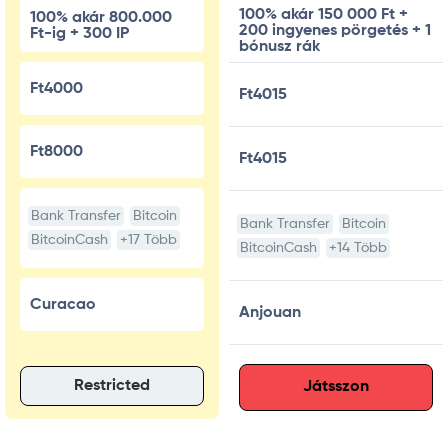
100% akár 150 000 Ft +
100% akár 800.000
200 ingyenes pörgetés + 1
Ft-ig + 300 IP
bónusz rák
Ft4000
Ft4015
Ft8000
Ft4015
Bank Transfer
Bitcoin
Bank Transfer
Bitcoin
BitcoinCash
+17 Több
BitcoinCash
+14 Több
Curacao
Anjouan
Restricted
Játsszon