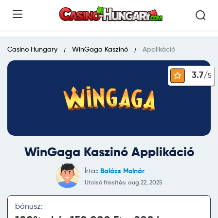
Casino Hungary
WinGaga Kaszinó
Applikáció
3.7/
5
WinGaga Kaszinó Applikáció
Írta::
Balázs Molnár
Utolsó frissítés: aug 22, 2025
bónusz: