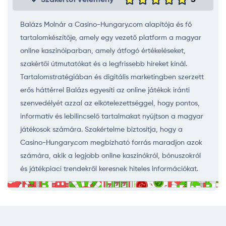
Balázs Molnár a Casino-Hungary.com alapítója és fő
tartalomkészítője, amely egy vezető platform a magyar
online kaszinóiparban, amely átfogó értékeléseket,
szakértői útmutatókat és a legfrissebb híreket kínál.
Tartalomstratégiában és digitális marketingben szerzett
erős háttérrel Balázs egyesíti az online játékok iránti
szenvedélyét azzal az elkötelezettséggel, hogy pontos,
informatív és lebilincselő tartalmakat nyújtson a magyar
játékosok számára. Szakértelme biztosítja, hogy a
Casino-Hungary.com megbízható forrás maradjon azok
számára, akik a legjobb online kaszinókról, bónuszokról
és játékpiaci trendekről keresnek hiteles információkat.