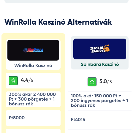
WinRolla Kaszinó Alternatívák
Spinbara Kaszinó
WinRolla Kaszinó
4.4/
5
5.0/
5
300% akár 2 400 000
100% akár 150 000 Ft +
Ft + 300 pörgetés + 1
200 ingyenes pörgetés + 1
bónusz rák
bónusz rák
Ft8000
Ft4015