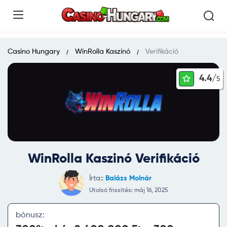
Casino Hungary
WinRolla Kaszinó
Verifikáció
4.4/
5
WinRolla Kaszinó Verifikáció
Írta::
Balázs Molnár
Utolsó frissítés: máj 16, 2025
bónusz: