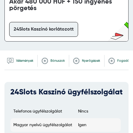
Akár 480 000 HUF + 150 ingyenes
pörgetés
24Slots Kaszinó korlátozott
Vélemények
Bónuszok
Nyerőgépek
Fogadáso
24Slots Kaszinó ügyfélszolgálat
Telefonos ügyfélszolgálat
Nincs
Magyar nyelvű ügyfélszolgálat
Igen