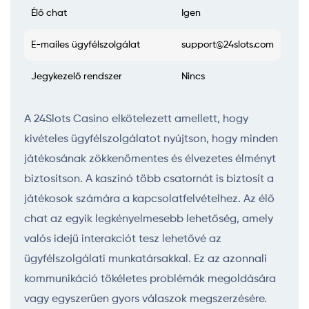
Élő chat
Igen
E-mailes ügyfélszolgálat
support@24slots.com
Jegykezelő rendszer
Nincs
A 24Slots Casino elkötelezett amellett, hogy
kivételes ügyfélszolgálatot nyújtson, hogy minden
játékosának zökkenőmentes és élvezetes élményt
biztosítson. A kaszinó több csatornát is biztosít a
játékosok számára a kapcsolatfelvételhez. Az élő
chat az egyik legkényelmesebb lehetőség, amely
valós idejű interakciót tesz lehetővé az
ügyfélszolgálati munkatársakkal. Ez az azonnali
kommunikáció tökéletes problémák megoldására
vagy egyszerűen gyors válaszok megszerzésére.