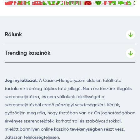
Rólunk
Trending kaszinók
Jogi nyilatkozat:
A Casino-Hungary.com oldalon található
tartalom kizárólag tájékoztató jellegű. Nem ösztönzünk illegális
szerencsejátékra, és nem vállalunk felelősséget a
szerencsejátékból eredő pénzügyi veszteségekért. Kérjük,
győződjön meg róla, hogy tisztában van az Ön joghatóságában
érvényes szerencsejáték-korhatárral és szabályozásokkal,
mielőtt bármilyen online kaszinó tevékenységben részt vesz.
Játsszon felelősségteljesen.