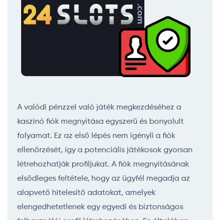
A valódi pénzzel való játék megkezdéséhez a
kaszinó fiók megnyitása egyszerű és bonyolult
folyamat. Ez az első lépés nem igényli a fiók
ellenőrzését, így a potenciális játékosok gyorsan
létrehozhatják profiljukat. A fiók megnyitásának
elsődleges feltétele, hogy az ügyfél megadja az
alapvető hitelesítő adatokat, amelyek
elengedhetetlenek egy egyedi és biztonságos