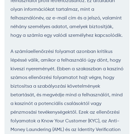
felhasználói profil létrehozásához. Ez általában
olyan információkat tartalmaz, mint a
felhasználónév, az e-mail cím és a jelszó, valamint
néhány személyes adatot, amelyek biztosítják,
hogy a számla egy valódi személyhez kapcsolódik.
A számlaellenőrzési folyamat azonban kritikus
lépéssé válik, amikor a felhasználó úgy dönt, hogy
kiveszi nyereményét. Ebben a szakaszban a kaszinó
számos ellenőrzési folyamatot hajt végre, hogy
biztosítsa a szabályozási követelmények
betartását, és megvédje mind a felhasználót, mind
a kaszinót a potenciális csalásoktól vagy
pénzmosási tevékenységektől. Ezek az ellenőrzési
folyamatok a Know Your Customer (KYC), az Anti-
Money Laundering (AML) és az Identity Verification