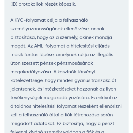
(ID) protokollok részét képezik.
A KYC-folyamat célja a felhasználó
személyazonosságának ellenőrzése, annak
biztosítása, hogy az a személy, akinek mondja
magát. Az AML-folyamat a hitelesítési eljárás
másik fontos lépése, amelynek célja az illegális
úton szerzett pénzek pénzmosásának
megakadályozása. A kaszinók törvényi
kötelezettsége, hogy minden gyanús tranzakciót
jelentsenek, és intézkedéseket hozzanak az ilyen
tevékenységek megakadályozására. Ezenkívül az
általános hitelesítési folyamat részeként ellenőrizni
kell a felhasználó által a fiók létrehozása során
megadott adatokat. Ez biztosítja, hogy a pénzt
felvenni kívánó személy valóban a fiók és a