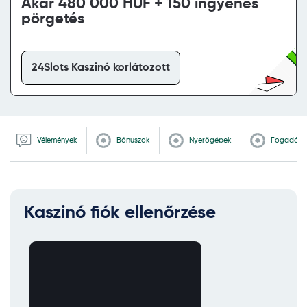
Akár 480 000 HUF + 150 ingyenes
pörgetés
24Slots Kaszinó korlátozott
Vélemények
Bónuszok
Nyerőgépek
Fogadáso
Kaszinó fiók ellenőrzése