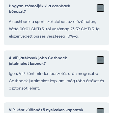
Hogyan számolják ki a cashback
bónuszt?
A cashback a sport szekcióban az előző héten,
hétfő 00:01 GMT+3-tól vasárnap 23:59 GMT+3-ig
elszenvedett összes veszteség 10%-a.
A VIP játékosok jobb Cashback
jutalmakat kapnak?
Igen, VIP-ként minden befizetés után magasabb
Cashback jutalmakat kap, ami még több értéket és
ösztönzőt jelent.
VIP-ként különböző nyelveken kaphatok