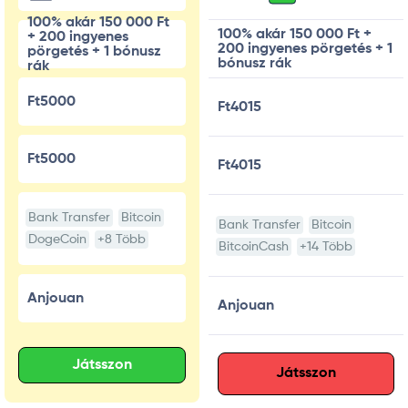
100% akár 150 000 Ft
100% akár 150 000 Ft +
+ 200 ingyenes
200 ingyenes pörgetés + 1
pörgetés + 1 bónusz
bónusz rák
rák
Ft5000
Ft4015
Ft5000
Ft4015
Bank Transfer
Bitcoin
Bank Transfer
Bitcoin
DogeCoin
+8 Több
BitcoinCash
+14 Több
Anjouan
Anjouan
Játsszon
Játsszon