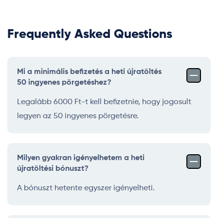
Frequently Asked Questions
Mi a minimális befizetés a heti újratöltés
50 ingyenes pörgetéshez?
Legalább 6000 Ft-t kell befizetnie, hogy jogosult
legyen az 50 ingyenes pörgetésre.
Milyen gyakran igényelhetem a heti
újratöltési bónuszt?
A bónuszt hetente egyszer igényelheti.