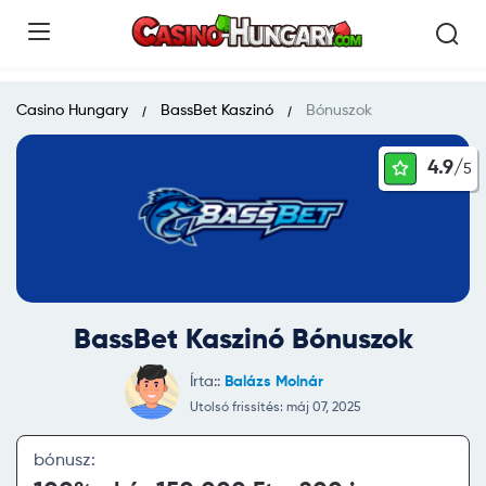
Casino Hungary
BassBet Kaszinó
Bónuszok
4.9/
5
BassBet Kaszinó Bónuszok
Írta::
Balázs Molnár
Utolsó frissítés: máj 07, 2025
bónusz: