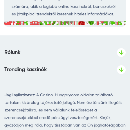
számára, akik a legjobb online kaszinókról, bónuszokról
és játékpiaci trendekről keresnek hiteles információkat.
Rólunk
Trending kaszinók
Jogi nyilatkozat:
A Casino-Hungary.com oldalon található
tartalom kizárólag tájékoztató jellegű. Nem ösztönzünk illegális
szerencsejátékra, és nem vállalunk felelősséget a
szerencsejátékból eredő pénzügyi veszteségekért. Kérjük,
győződjön meg róla, hogy tisztában van az Ön joghatóságában