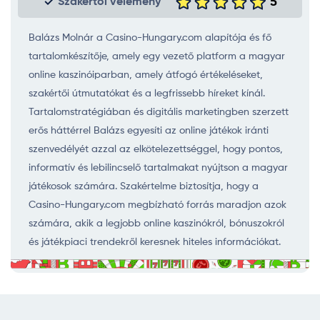
5
Szakértői vélemény
Balázs Molnár a Casino-Hungary.com alapítója és fő
tartalomkészítője, amely egy vezető platform a magyar
online kaszinóiparban, amely átfogó értékeléseket,
szakértői útmutatókat és a legfrissebb híreket kínál.
Tartalomstratégiában és digitális marketingben szerzett
erős háttérrel Balázs egyesíti az online játékok iránti
szenvedélyét azzal az elkötelezettséggel, hogy pontos,
informatív és lebilincselő tartalmakat nyújtson a magyar
játékosok számára. Szakértelme biztosítja, hogy a
Casino-Hungary.com megbízható forrás maradjon azok
számára, akik a legjobb online kaszinókról, bónuszokról
és játékpiaci trendekről keresnek hiteles információkat.