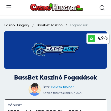
Casino Hungary
BassBet Kaszinó
Fogadások
4.9/
5
BassBet Kaszinó Fogadások
Írta::
Balázs Molnár
Utolsó frissítés: máj 07, 2025
bónusz: