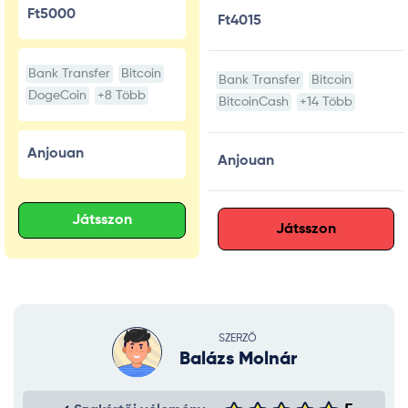
Ft5000
Ft4015
Bank Transfer
Bitcoin
Bank Transfer
Bitcoin
DogeCoin
+8 Több
BitcoinCash
+14 Több
Anjouan
Anjouan
Játsszon
Játsszon
SZERZŐ
Balázs Molnár