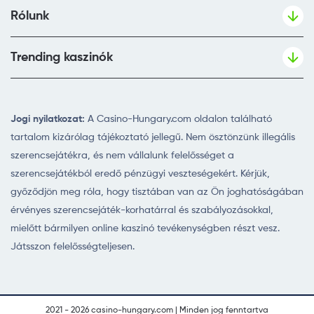
Rólunk
Trending kaszinók
Jogi nyilatkozat:
A Casino-Hungary.com oldalon található
tartalom kizárólag tájékoztató jellegű. Nem ösztönzünk illegális
szerencsejátékra, és nem vállalunk felelősséget a
szerencsejátékból eredő pénzügyi veszteségekért. Kérjük,
győződjön meg róla, hogy tisztában van az Ön joghatóságában
érvényes szerencsejáték-korhatárral és szabályozásokkal,
mielőtt bármilyen online kaszinó tevékenységben részt vesz.
Játsszon felelősségteljesen.
2021 - 2026 casino-hungary.com | Minden jog fenntartva