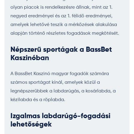
olyan piacok is rendelkezésre állnak, mint az 1.
negyed eredményei és az 1. félidő eredményei,
amelyek lehetővé teszik a mérkőzések alakulása
alapján történő részletes fogadások megkötését.
Népszerű sportágak a BassBet
Kaszinóban
A BassBet Kaszinó magyar fogadók számára
számos sportágat kínál, amelyek közül a
legnépszerűbbek a labdarúgás, a kosárlabda, a
kézilabda és a röplabda.
Izgalmas labdarúgó-fogadási
lehetőségek