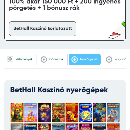
100% akár 150 000 Ft + 200 ingyenes
pörgetés + 1 bónusz rák
BetHall Kaszinó korlátozott
Vélemények
Bónuszok
Nyerőgépek
Fogadáso
BetHall Kaszinó nyerőgépek