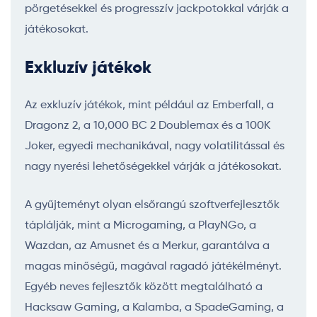
pörgetésekkel és progresszív jackpotokkal várják a
játékosokat.
Exkluzív játékok
Az exkluzív játékok, mint például az Emberfall, a
Dragonz 2, a 10,000 BC 2 Doublemax és a 100K
Joker, egyedi mechanikával, nagy volatilitással és
nagy nyerési lehetőségekkel várják a játékosokat.
A gyűjteményt olyan elsőrangú szoftverfejlesztők
táplálják, mint a Microgaming, a PlayNGo, a
Wazdan, az Amusnet és a Merkur, garantálva a
magas minőségű, magával ragadó játékélményt.
Egyéb neves fejlesztők között megtalálható a
Hacksaw Gaming, a Kalamba, a SpadeGaming, a