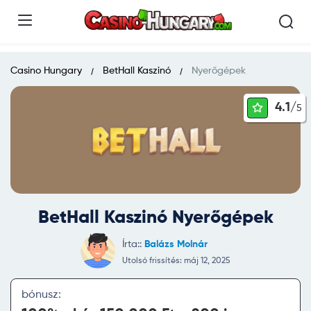
Casino Hungary
BetHall Kaszinó
Nyerőgépek
4.1/
5
BetHall Kaszinó Nyerőgépek
Írta::
Balázs Molnár
Utolsó frissítés: máj 12, 2025
bónusz: