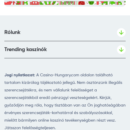
Rólunk
Trending kaszinók
Jogi nyilatkozat:
A Casino-Hungary.com oldalon található
tartalom kizárólag tájékoztató jellegű. Nem ösztönzünk illegális
szerencsejátékra, és nem vállalunk felelősséget a
szerencsejátékból eredő pénzügyi veszteségekért. Kérjük,
győződjön meg róla, hogy tisztában van az Ön joghatóságában
érvényes szerencsejáték-korhatárral és szabályozásokkal,
mielőtt bármilyen online kaszinó tevékenységben részt vesz.
Játsszon felelősségteljesen.