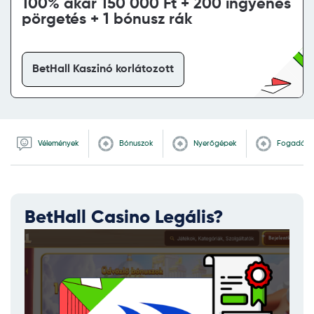
100% akár 150 000 Ft + 200 ingyenes
pörgetés + 1 bónusz rák
BetHall Kaszinó korlátozott
Vélemények
Bónuszok
Nyerőgépek
Fogadáso
BetHall Casino Legális?