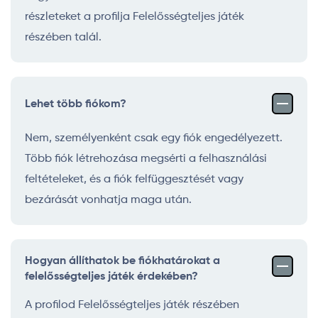
részleteket a profilja Felelősségteljes játék
részében talál.
Lehet több fiókom?
Nem, személyenként csak egy fiók engedélyezett.
Több fiók létrehozása megsérti a felhasználási
feltételeket, és a fiók felfüggesztését vagy
bezárását vonhatja maga után.
Hogyan állíthatok be fiókhatárokat a
felelősségteljes játék érdekében?
A profilod Felelősségteljes játék részében