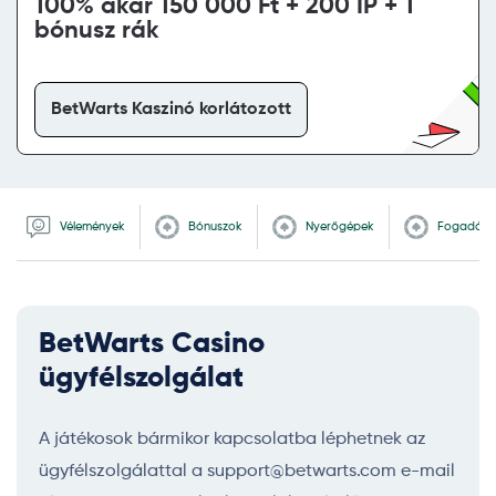
100% akár 150 000 Ft + 200 IP + 1
bónusz rák
BetWarts Kaszinó korlátozott
Vélemények
Bónuszok
Nyerőgépek
Fogadáso
BetWarts Casino
ügyfélszolgálat
A játékosok bármikor kapcsolatba léphetnek az
ügyfélszolgálattal a
support@betwarts.com
e-mail