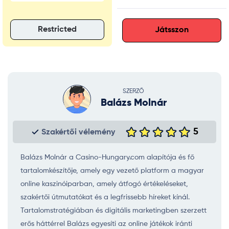
Restricted
Játsszon
SZERZŐ
Balázs Molnár
5
Szakértői vélemény
Balázs Molnár a Casino-Hungary.com alapítója és fő
tartalomkészítője, amely egy vezető platform a magyar
online kaszinóiparban, amely átfogó értékeléseket,
szakértői útmutatókat és a legfrissebb híreket kínál.
Tartalomstratégiában és digitális marketingben szerzett
erős háttérrel Balázs egyesíti az online játékok iránti