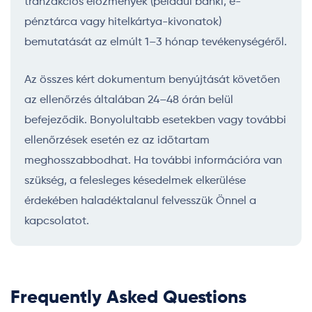
tranzakciós előzmények (például banki, e-
pénztárca vagy hitelkártya-kivonatok)
bemutatását az elmúlt 1–3 hónap tevékenységéről.
Az összes kért dokumentum benyújtását követően
az ellenőrzés általában 24–48 órán belül
befejeződik. Bonyolultabb esetekben vagy további
ellenőrzések esetén ez az időtartam
meghosszabbodhat. Ha további információra van
szükség, a felesleges késedelmek elkerülése
érdekében haladéktalanul felvesszük Önnel a
kapcsolatot.
Frequently Asked Questions