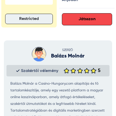
Restricted
Játsszon
SZERZŐ
Balázs Molnár
5
Szakértői vélemény
Balázs Molnár a Casino-Hungary.com alapítója és fő
tartalomkészítője, amely egy vezető platform a magyar
online kaszinóiparban, amely átfogó értékeléseket,
szakértői útmutatókat és a legfrissebb híreket kínál.
Tartalomstratégiában és digitális marketingben szerzett