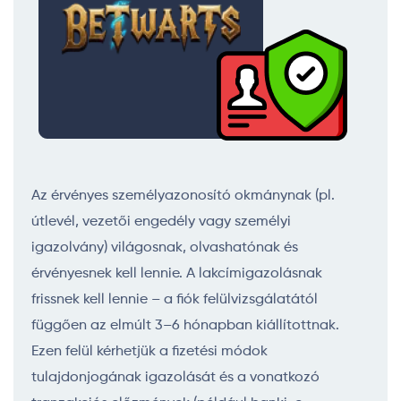
Az érvényes személyazonosító okmánynak (pl.
útlevél, vezetői engedély vagy személyi
igazolvány) világosnak, olvashatónak és
érvényesnek kell lennie. A lakcímigazolásnak
frissnek kell lennie – a fiók felülvizsgálatától
függően az elmúlt 3–6 hónapban kiállítottnak.
Ezen felül kérhetjük a fizetési módok
tulajdonjogának igazolását és a vonatkozó