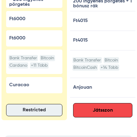
200 ingyenes pörgetés + 1
pörgetés
bónusz rák
Ft6000
Ft4015
Ft6000
Ft4015
Bank Transfer
Bitcoin
Bank Transfer
Bitcoin
Cardano
+11 Több
BitcoinCash
+14 Több
Curacao
Anjouan
Restricted
Játsszon