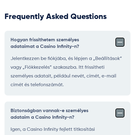
Frequently Asked Questions
Hogyan frissíthetem személyes
adataimat a Casino Infinity-n?
Jelentkezzen be fiókjába, és lépjen a „Beállítások”
vagy „Fiókkezelés” szakaszba. Itt frissítheti
személyes adatait, például nevét, címét, e-mail
címét és telefonszámát.
Biztonságban vannak-e személyes
adataim a Casino Infinity-n?
Igen, a Casino Infinity fejlett titkosítási