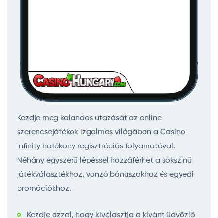
Kezdje meg kalandos utazását az online
szerencsejátékok izgalmas világában a Casino
Infinity hatékony regisztrációs folyamatával.
Néhány egyszerű lépéssel hozzáférhet a sokszínű
játékválasztékhoz, vonzó bónuszokhoz és egyedi
promóciókhoz.
Kezdje azzal, hogy kiválasztja a kívánt üdvözlő