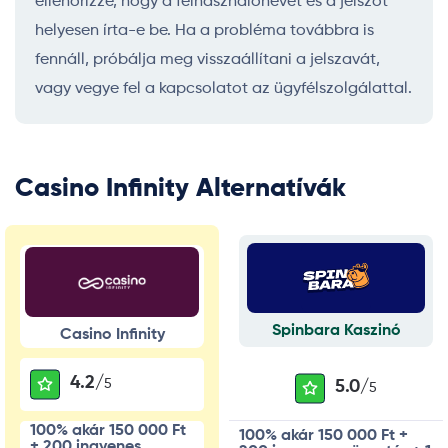
ellenőrizze, hogy a felhasználónevet és a jelszót
helyesen írta-e be. Ha a probléma továbbra is
fennáll, próbálja meg visszaállítani a jelszavát,
vagy vegye fel a kapcsolatot az ügyfélszolgálattal.
Casino Infinity Alternatívák
Spinbara Kaszinó
Casino Infinity
4.2/
5
5.0/
5
100% akár 150 000 Ft
100% akár 150 000 Ft +
+ 200 ingyenes