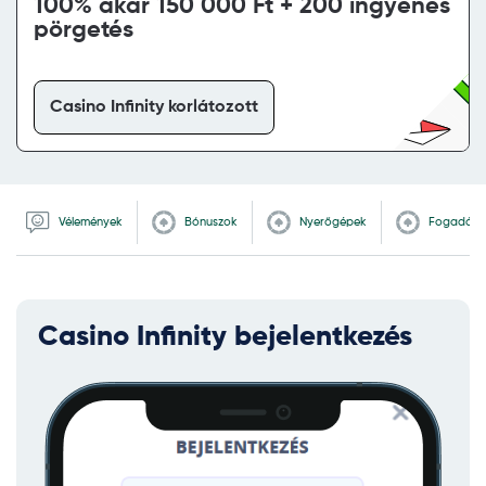
100% akár 150 000 Ft + 200 ingyenes
pörgetés
Casino Infinity korlátozott
Vélemények
Bónuszok
Nyerőgépek
Fogadáso
Casino Infinity bejelentkezés