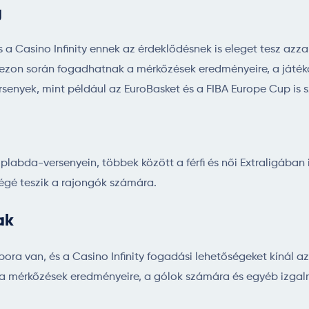
g
 Casino Infinity ennek az érdeklődésnek is eleget tesz azza
zezon során fogadhatnak a mérkőzések eredményeire, a játékos
senyek, mint például az EuroBasket és a FIBA Europe Cup is 
abda-versenyein, többek között a férfi és női Extraligában i
égé teszik a rajongók számára.
ak
a van, és a Casino Infinity fogadási lehetőségeket kínál a
a mérkőzések eredményeire, a gólok számára és egyéb izgal