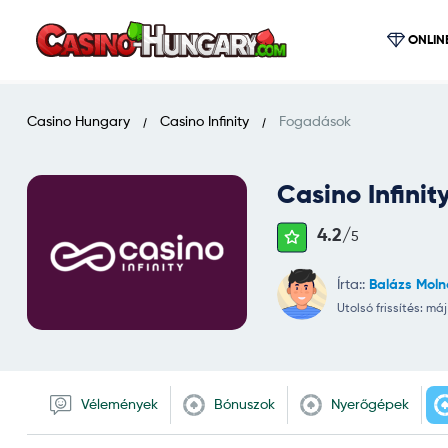
ONLIN
Casino Hungary
Casino Infinity
Fogadások
Casino Infini
4.2/
5
Írta::
Balázs Moln
Utolsó frissítés: má
Vélemények
Bónuszok
Nyerőgépek