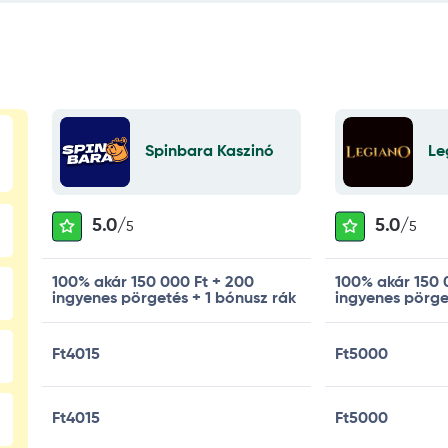
Spinbara Kaszinó
Le
5.0/
5.0/
5
5
100% akár 150 000 Ft + 200
100% akár 150 
ingyenes pörgetés + 1 bónusz rák
ingyenes pörge
Ft4015
Ft5000
Ft4015
Ft5000