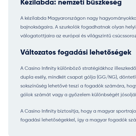
Kézilabda: nemzeti büszkeség
A kézilabda Magyarországon nagy hagyományokkal ren
bajnokságaira. A szurkolók fogadhatnak olyan helyi
válogatottjaira az európai és világszintű csúcssor
Változatos fogadási lehetőségek
A Casino Infinity különböző stratégiákhoz illeszkedő
dupla esély, mindkét csapat gólja (GG/NG), döntetl
sokszínűség lehetővé teszi a fogadók számára, hogy
gólok számát vagy a győzelem különbségét jósoljá
A Casino Infinity biztosítja, hogy a magyar sportr
fogadási lehetőségekkel, így a magyar fogadók szá