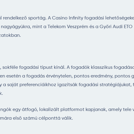
delkező sportág. A Casino Infinity fogadási lehetőségeket kí
 nagyágyúkra, mint a Telekom Veszprém és a Győri Audi ETO K
ozatokban.
, sokféle fogadási típust kínál. A fogadók klasszikus fogadás
en esetén a fogadás érvénytelen, pontos eredmény, pontos gó
 a saját preferenciáikhoz igazítsák fogadási stratégiájukat,
k.
ajongók egy átfogó, lokalizált platformot kapjanak, amely te
mára első számú célponttá válik.