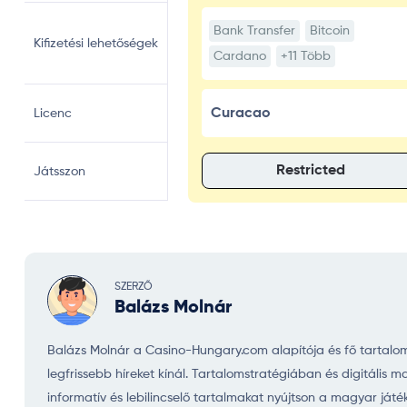
Bank Transfer
Bitcoin
Kifizetési lehetőségek
Cardano
+11 Több
Curacao
Licenc
Restricted
Játsszon
SZERZŐ
Balázs Molnár
Balázs Molnár a Casino-Hungary.com alapítója és fő tartalom
legfrissebb híreket kínál. Tartalomstratégiában és digitális m
informatív és lebilincselő tartalmakat nyújtson a magyar j