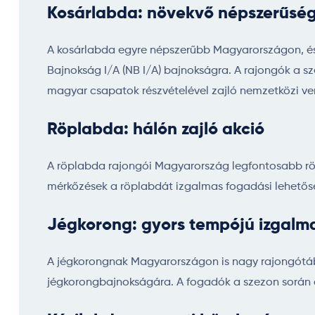
Kosárlabda: növekvő népszerűsé
A kosárlabda egyre népszerűbb Magyarországon, és a
Bajnokság I/A (NB I/A) bajnokságra. A rajongók a s
magyar csapatok részvételével zajló nemzetközi ver
Röplabda: hálón zajló akció
A röplabda rajongói Magyarország legfontosabb röpl
mérkőzések a röplabdát izgalmas fogadási lehetős
Jégkorong: gyors tempójú izgalm
A jégkorongnak Magyarországon is nagy rajongótábor
jégkorongbajnokságára. A fogadók a szezon során 