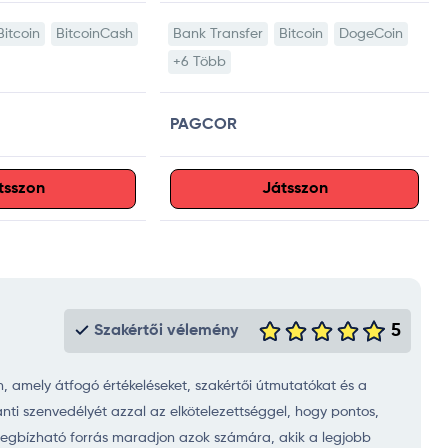
Bitcoin
BitcoinCash
Bank Transfer
Bitcoin
DogeCoin
+6 Több
PAGCOR
tsszon
Játsszon
5
Szakértői vélemény
, amely átfogó értékeléseket, szakértői útmutatókat és a
ránti szenvedélyét azzal az elkötelezettséggel, hogy pontos,
 megbízható forrás maradjon azok számára, akik a legjobb