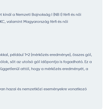
nál a Nemzeti Bajnokság I (NB I) férfi és női
C, valamint Magyarország férfi és női
okkal, például 1×2 (mérkőzés eredménye), összes gól,
lok, sőt az utolsó gól időpontja is fogadható. Ez a
 függetlenül attól, hogy a mérkőzés eredményét, a
le van hazai és nemzetközi eseményekre vonatkozó