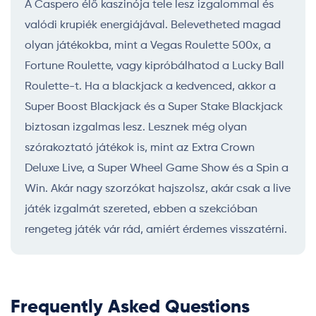
A Caspero élő kaszinója tele lesz izgalommal és
valódi krupiék energiájával. Belevetheted magad
olyan játékokba, mint a Vegas Roulette 500x, a
Fortune Roulette, vagy kipróbálhatod a Lucky Ball
Roulette-t. Ha a blackjack a kedvenced, akkor a
Super Boost Blackjack és a Super Stake Blackjack
biztosan izgalmas lesz. Lesznek még olyan
szórakoztató játékok is, mint az Extra Crown
Deluxe Live, a Super Wheel Game Show és a Spin a
Win. Akár nagy szorzókat hajszolsz, akár csak a live
játék izgalmát szereted, ebben a szekcióban
rengeteg játék vár rád, amiért érdemes visszatérni.
Frequently Asked Questions