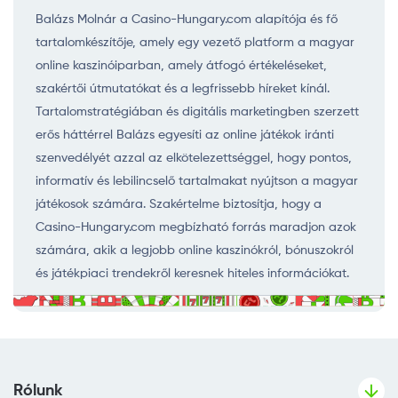
Balázs Molnár a Casino-Hungary.com alapítója és fő
tartalomkészítője, amely egy vezető platform a magyar
online kaszinóiparban, amely átfogó értékeléseket,
szakértői útmutatókat és a legfrissebb híreket kínál.
Tartalomstratégiában és digitális marketingben szerzett
erős háttérrel Balázs egyesíti az online játékok iránti
szenvedélyét azzal az elkötelezettséggel, hogy pontos,
informatív és lebilincselő tartalmakat nyújtson a magyar
játékosok számára. Szakértelme biztosítja, hogy a
Casino-Hungary.com megbízható forrás maradjon azok
számára, akik a legjobb online kaszinókról, bónuszokról
és játékpiaci trendekről keresnek hiteles információkat.
Rólunk