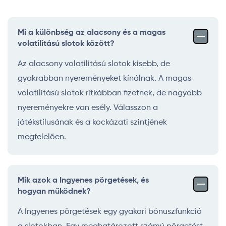
Mi a különbség az alacsony és a magas
volatilitású slotok között?
Az alacsony volatilitású slotok kisebb, de
gyakrabban nyereményeket kínálnak. A magas
volatilitású slotok ritkábban fizetnek, de nagyobb
nyereményekre van esély. Válasszon a
játékstílusának és a kockázati szintjének
megfelelően.
Mik azok a Ingyenes pörgetések, és
hogyan működnek?
A Ingyenes pörgetések egy gyakori bónuszfunkció