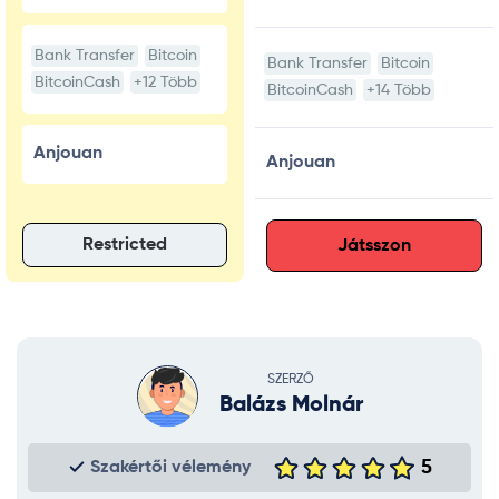
Bank Transfer
Bitcoin
Bank Transfer
Bitcoin
BitcoinCash
+12 Több
BitcoinCash
+14 Több
Anjouan
Anjouan
Restricted
Játsszon
SZERZŐ
Balázs Molnár
5
Szakértői vélemény