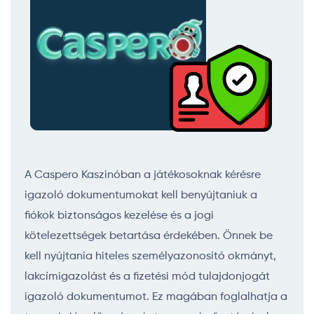
A Caspero Kaszinóban a játékosoknak kérésre
igazoló dokumentumokat kell benyújtaniuk a
fiókok biztonságos kezelése és a jogi
kötelezettségek betartása érdekében. Önnek be
kell nyújtania hiteles személyazonosító okmányt,
lakcímigazolást és a fizetési mód tulajdonjogát
igazoló dokumentumot. Ez magában foglalhatja a