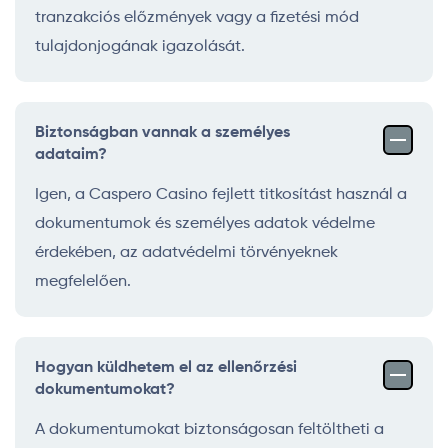
tranzakciós előzmények vagy a fizetési mód
tulajdonjogának igazolását.
Biztonságban vannak a személyes
adataim?
Igen, a Caspero Casino fejlett titkosítást használ a
dokumentumok és személyes adatok védelme
érdekében, az adatvédelmi törvényeknek
megfelelően.
Hogyan küldhetem el az ellenőrzési
dokumentumokat?
A dokumentumokat biztonságosan feltöltheti a