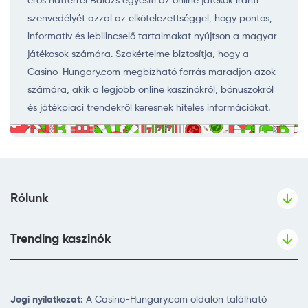
erős háttérrel Balázs egyesíti az online játékok iránti
szenvedélyét azzal az elkötelezettséggel, hogy pontos,
informatív és lebilincselő tartalmakat nyújtson a magyar
játékosok számára. Szakértelme biztosítja, hogy a
Casino-Hungary.com megbízható forrás maradjon azok
számára, akik a legjobb online kaszinókról, bónuszokról
és játékpiaci trendekről keresnek hiteles információkat.
Rólunk
Trending kaszinók
Jogi nyilatkozat:
A Casino-Hungary.com oldalon található