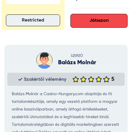
Restricted
Játsszon
SZERZŐ
Balázs Molnár
5
Szakértői vélemény
Balázs Molnár a Casino-Hungary.com alapítója és fő
tartalomkészítője, amely egy vezető platform a magyar
online kaszinóiparban, amely átfogó értékeléseket,
szakértői útmutatókat és a legfrissebb híreket kínál.
Tartalomstratégiában és digitális marketingben szerzett