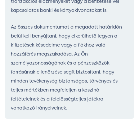
tranzakciós előzményeket vagy a befizetéseivel
kapcsolatos banki és kártyakivonatokat is.
Az összes dokumentumot a megadott határidőn
belül kell benyújtani, hogy elkerülhető legyen a
kifizetések késedelme vagy a fiókhoz való
hozzáférés megszakadása. Az Ön
személyazonosságának és a pénzeszközök
forrásának ellenőrzése segít biztosítani, hogy
minden tevékenység biztonságos, törvényes és
teljes mértékben megfeleljen a kaszinó
feltételeinek és a felelősségteljes játékra
vonatkozó irányelveinek.