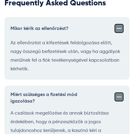
Frequently Asked Questions
Mikor kérik az ellenőrzést?
Az ellenőrzést a kifizetések feldolgozása előtt,
nagy összegű befizetések után, vagy ha aggályok
merülnek fel a fiók tevékenységével kapcsolatban
kérhetik.
Miért szükséges a fizetési mód
igazolása?
A csalások megelőzése és annak biztosítása
érdekében, hogy a pénzeszközök a jogos
tulajdonoshoz kerüljenek, a kaszinó kéri a