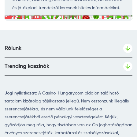
számára, akik a legjobb online kaszinókról, bónuszokról
és játékpiaci trendekről keresnek hiteles információkat.
Rólunk
Trending kaszinók
Jogi nyilatkozat:
A Casino-Hungary.com oldalon található
tartalom kizárólag tájékoztató jellegű. Nem ösztönzünk illegális
szerencsejátékra, és nem vállalunk felelősséget a
szerencsejátékból eredő pénzügyi veszteségekért. Kérjük,
győződjön meg róla, hogy tisztában van az Ön joghatóságában
érvényes szerencsejáték-korhatárral és szabályozásokkal,