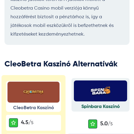
Cleobetra Casino mobil verziója könnyű
hozzáférést biztosít a pénztárhoz is, így a
játékosok mobil eszközükről is befizethetnek és
kifizetéseket kezdeményezhetnek.
CleoBetra Kaszinó Alternatívák
Spinbara Kaszinó
CleoBetra Kaszinó
4.5/
5
5.0/
5