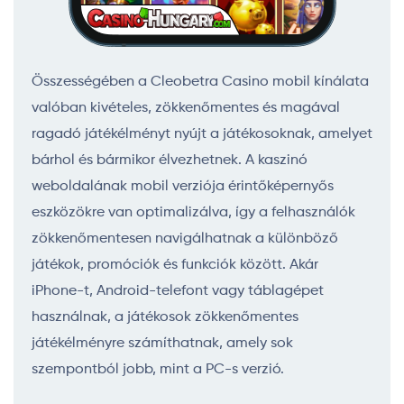
Összességében a Cleobetra Casino mobil kínálata
valóban kivételes, zökkenőmentes és magával
ragadó játékélményt nyújt a játékosoknak, amelyet
bárhol és bármikor élvezhetnek. A kaszinó
weboldalának mobil verziója érintőképernyős
eszközökre van optimalizálva, így a felhasználók
zökkenőmentesen navigálhatnak a különböző
játékok, promóciók és funkciók között. Akár
iPhone-t, Android-telefont vagy táblagépet
használnak, a játékosok zökkenőmentes
játékélményre számíthatnak, amely sok
szempontból jobb, mint a PC-s verzió.