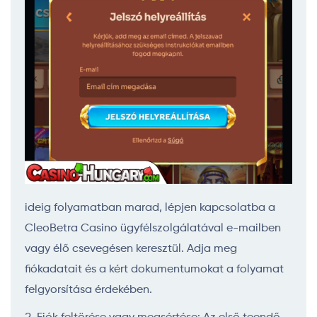
ideig folyamatban marad, lépjen kapcsolatba a
CleoBetra Casino ügyfélszolgálatával e-mailben
vagy élő csevegésen keresztül. Adja meg
fiókadatait és a kért dokumentumokat a folyamat
felgyorsítása érdekében.