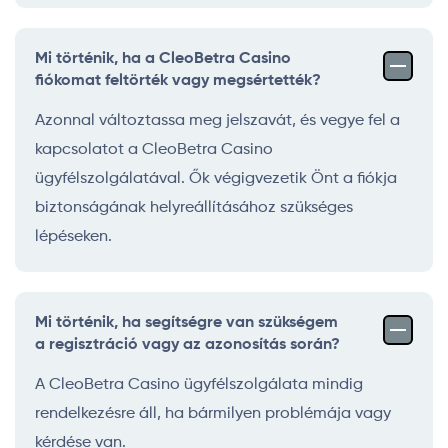
Mi történik, ha a CleoBetra Casino
fiókomat feltörték vagy megsértették?
Azonnal változtassa meg jelszavát, és vegye fel a
kapcsolatot a CleoBetra Casino
ügyfélszolgálatával. Ők végigvezetik Önt a fiókja
biztonságának helyreállításához szükséges
lépéseken.
Mi történik, ha segítségre van szükségem
a regisztráció vagy az azonosítás során?
A CleoBetra Casino ügyfélszolgálata mindig
rendelkezésre áll, ha bármilyen problémája vagy
kérdése van.