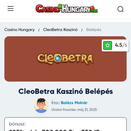
Casino Hungary
CleoBetra Kaszinó
Belépés
4.5/
5
CleoBetra Kaszinó Belépés
Írta::
Balázs Molnár
Utolsó frissítés: máj 21, 2025
bónusz: