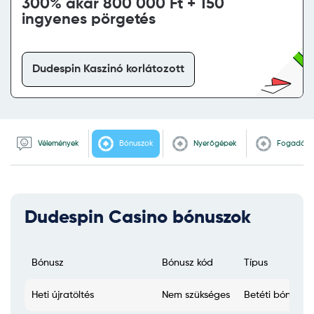
300% akár 800 000 Ft + 150
ingyenes pörgetés
Dudespin Kaszinó korlátozott
Vélemények
Bónuszok
Nyerőgépek
Fogadáso
Dudespin Casino bónuszok
Bónusz
Bónusz kód
Típus
Heti újratöltés
Nem szükséges
Betéti bónusz