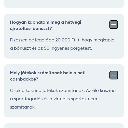
Hogyan kaphatom meg a hétvégi
újratöltési bónuszt?
Fizessen be legalább 20 000 Ft-t, hogy megkapja
a bónuszt és az 50 ingyenes pörgetést.
Mely játékok számítanak bele a heti
cashbackbe?
Csak a kaszinó játékok számítanak. Az élő kaszinó,
a sportfogadás és a virtuális sportok nem
számítanak.