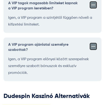
A VIP tagok magasabb limiteket kapnak
a VIP program keretében?
Igen, a VIP program a szintjétől függően növeli a
kifizetési limiteket.
A VIP program ajánlatai személyre
szabottak?
Igen, a VIP program előnyei között szerepelnek
személyre szabott bónuszok és exkluzív
promóciók.
Dudespin Kaszinó Alternatívák