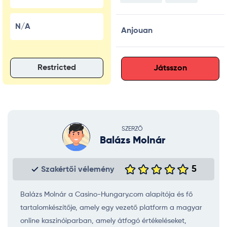
N/A
Anjouan
Restricted
Játsszon
SZERZŐ
Balázs Molnár
5
Szakértői vélemény
Balázs Molnár a Casino-Hungary.com alapítója és fő
tartalomkészítője, amely egy vezető platform a magyar
online kaszinóiparban, amely átfogó értékeléseket,