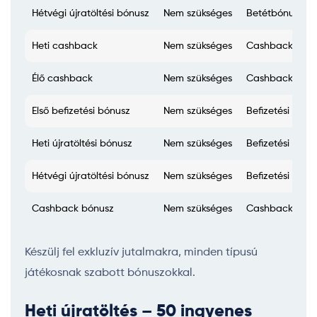
Hétvégi újratöltési bónusz
Nem szükséges
Betétbónusz
Heti cashback
Nem szükséges
Cashback bón
Élő cashback
Nem szükséges
Cashback bón
Első befizetési bónusz
Nem szükséges
Befizetési bónu
Heti újratöltési bónusz
Nem szükséges
Befizetési bónu
Hétvégi újratöltési bónusz
Nem szükséges
Befizetési bónu
Cashback bónusz
Nem szükséges
Cashback bón
Készülj fel exkluzív jutalmakra, minden típusú
játékosnak szabott bónuszokkal.
Heti újratöltés – 50 ingyenes