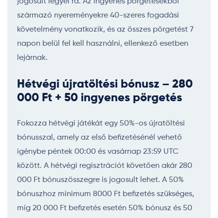
jogosult legyél rá. Az ingyenes pörgetésekből
származó nyereményekre 40-szeres fogadási
követelmény vonatkozik, és az összes pörgetést 7
napon belül fel kell használni, ellenkező esetben
lejárnak.
Hétvégi újratöltési bónusz – 280
000 Ft + 50 ingyenes pörgetés
Fokozza hétvégi játékát egy 50%-os újratöltési
bónusszal, amely az első befizetésénél vehető
igénybe péntek 00:00 és vasárnap 23:59 UTC
között. A hétvégi regisztrációt követően akár 280
000 Ft bónuszösszegre is jogosult lehet. A 50%
bónuszhoz minimum 8000 Ft befizetés szükséges,
míg 20 000 Ft befizetés esetén 50% bónusz és 50