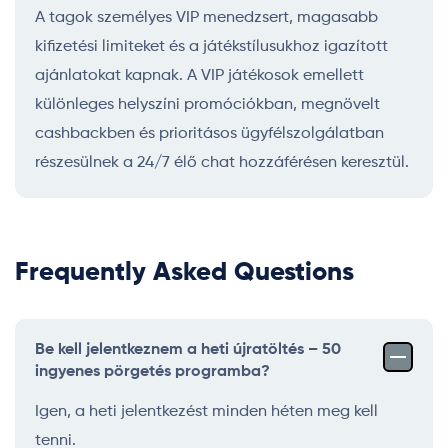
A tagok személyes VIP menedzsert, magasabb
kifizetési limiteket és a játékstílusukhoz igazított
ajánlatokat kapnak. A VIP játékosok emellett
különleges helyszíni promóciókban, megnövelt
cashbackben és prioritásos ügyfélszolgálatban
részesülnek a 24/7 élő chat hozzáférésen keresztül.
Frequently Asked Questions
Be kell jelentkeznem a heti újratöltés – 50
ingyenes pörgetés programba?
Igen, a heti jelentkezést minden héten meg kell
tenni.