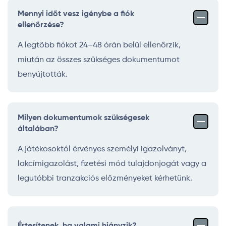
Mennyi időt vesz igénybe a fiók
ellenőrzése?
A legtöbb fiókot 24–48 órán belül ellenőrzik,
miután az összes szükséges dokumentumot
benyújtották.
Milyen dokumentumok szükségesek
általában?
A játékosoktól érvényes személyi igazolványt,
lakcímigazolást, fizetési mód tulajdonjogát vagy a
legutóbbi tranzakciós előzményeket kérhetünk.