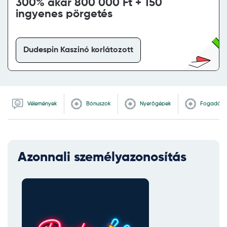
300% akár 800 000 Ft + 150
ingyenes pörgetés
Dudespin Kaszinó korlátozott
Vélemények
Bónuszok
Nyerőgépek
Fogadáso
Azonnali személyazonosítás