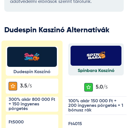
adatvédelmi előírások szerint tárolunk.
Dudespin Kaszinó Alternatívák
Spinbara Kaszinó
Dudespin Kaszinó
3.5/
5
5.0/
5
300% akár 800 000 Ft
100% akár 150 000 Ft +
+ 150 ingyenes
200 ingyenes pörgetés + 1
pörgetés
bónusz rák
Ft5000
Ft4015