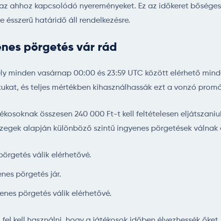
 az ahhoz kapcsolódó nyereményeket. Ez az időkeret bőséges
e ésszerű határidő áll rendelkezésre.
nes pörgetés vár rád
ely minden vasárnap 00:00 és 23:59 UTC között elérhető mind
ékukat, és teljes mértékben kihasználhassák ezt a vonzó promó
ékosoknak összesen 240 000 Ft-t kell feltételesen eljátszani
összegek alapján különböző szintű ingyenes pörgetések válnak 
pörgetés válik elérhetővé.
nes pörgetés jár.
enes pörgetés válik elérhetővé.
fel kell használni, hogy a játékosok időben élvezhessék őket.