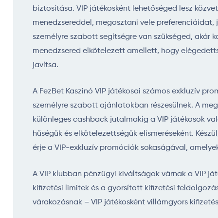
biztosítása. VIP játékosként lehetőséged lesz közv
menedzsereddel, megosztani vele preferenciáidat, j
személyre szabott segítségre van szükséged, akár k
menedzsered elkötelezett amellett, hogy elégedett
javítsa.
A FezBet Kaszinó VIP játékosai számos exkluzív pr
személyre szabott ajánlatokban részesülnek. A meg
különleges cashback jutalmakig a VIP játékosok va
hűségük és elkötelezettségük elismeréseként. Készül
érje a VIP-exkluzív promóciók sokaságával, amelye
A VIP klubban pénzügyi kiváltságok várnak a VIP já
kifizetési limitek és a gyorsított kifizetési feldolg
várakozásnak – VIP játékosként villámgyors kifizeté