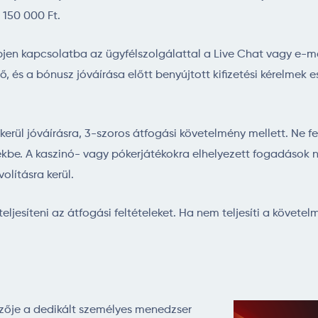
 150 000 Ft.
jen kapcsolatba az ügyfélszolgálattal a Live Chat vagy e-mai
, és a bónusz jóváírása előtt benyújtott kifizetési kérelmek
erül jóváírásra, 3-szoros átfogási követelmény mellett. Ne f
be. A kaszinó- vagy pókerjátékokra elhelyezett fogadások 
lításra kerül.
ljesíteni az átfogási feltételeket. Ha nem teljesíti a követel
zője a dedikált személyes menedzser