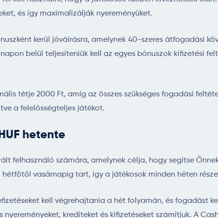
ket, és így maximalizálják nyereményüket.
zként kerül jóváírásra, amelynek 40-szeres átfogadási követ
 napon belül teljesíteniük kell az egyes bónuszok kifizetési fe
is tétje 2000 Ft, amíg az összes szükséges fogadási feltétel t
tve a felelősségteljes játékot.
HUF hetente
rált felhasználó számára, amelynek célja, hogy segítse Önne
 hétfőtől vasárnapig tart, így a játékosok minden héten része
izetéseket kell végrehajtania a hét folyamán, és fogadást ke
s nyereményeket, krediteket és kifizetéseket számítjuk. A Ca