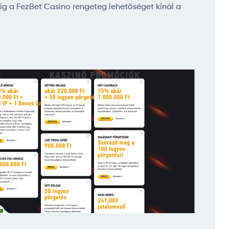
ig a FezBet Casino rengeteg lehetőséget kínál a