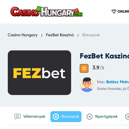
ONLIN
Casino Hungary
FezBet Kaszinó
Bónuszok
FezBet Kaszin
3.9/
5
Írta::
Balázs Moln
Utolsó frissítés: júl
Vélemények
Bónuszok
Nyerőgépek