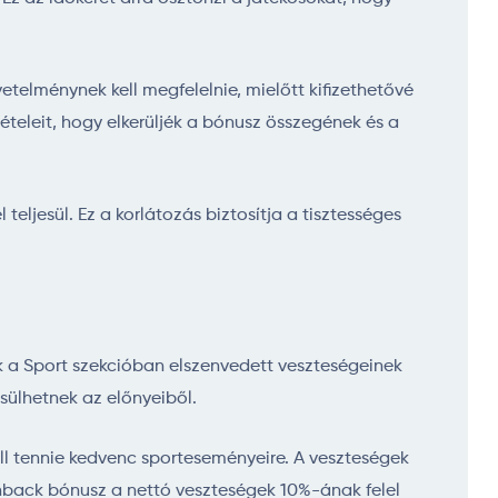
elménynek kell megfelelnie, mielőtt kifizethetővé
ltételeit, hogy elkerüljék a bónusz összegének és a
eljesül. Ez a korlátozás biztosítja a tisztességes
k a Sport szekcióban elszenvedett veszteségeinek
sülhetnek az előnyeiből.
ll tennie kedvenc sporteseményeire. A veszteségek
shback bónusz a nettó veszteségek 10%-ának felel