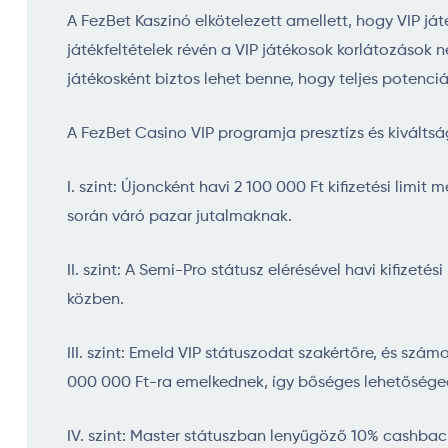
A FezBet Kaszinó elkötelezett amellett, hogy VIP já
játékfeltételek révén a VIP játékosok korlátozások n
játékosként biztos lehet benne, hogy teljes potenci
A FezBet Casino VIP programja presztízs és kiváltsá
I. szint: Újoncként havi 2 100 000 Ft kifizetési lim
során váró pazar jutalmaknak.
II. szint: A Semi-Pro státusz elérésével havi kifize
közben.
III. szint: Emeld VIP státuszodat szakértőre, és szám
000 000 Ft-ra emelkednek, így bőséges lehetőséged
IV. szint: Master státuszban lenyűgöző 10% cashback