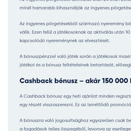
minél hamarabb kihasználják az ingyenes pörgetése
Az ingyenes pörgetésekből származó nyeremény bónus
válik. Ezen felül a játékosoknak az aktiválás után 10
kapcsolódó nyereménynek az elvesztését.
A bónuszpénzzel való játék során a játékosok maximál
játékot és a bónusz feltételeinek betartását, elősegí
Cashback bónusz – akár 150 000 
A Cashback bónusz egy heti ajánlat minden regiszt
egy részét visszaszerezni. Ez az ismétlődő promóció
A bónuszra való jogosultsághoz egyszerűen csak bef
a fogadások teljes összegéből, levonva az esetlege