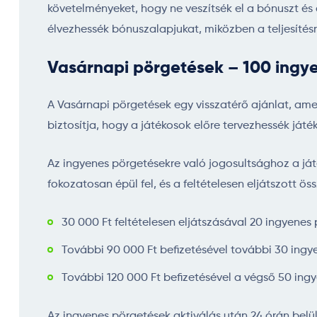
követelményeket, hogy ne veszítsék el a bónuszt és
élvezhessék bónuszalapjukat, miközben a teljesítésr
Vasárnapi pörgetések – 100 ingye
A Vasárnapi pörgetések egy visszatérő ajánlat, am
biztosítja, hogy a játékosok előre tervezhessék ját
Az ingyenes pörgetésekre való jogosultsághoz a ját
fokozatosan épül fel, és a feltételesen eljátszott 
30 000 Ft feltételesen eljátszásával 20 ingyenes 
További 90 000 Ft befizetésével további 30 ingye
További 120 000 Ft befizetésével a végső 50 ingy
Az ingyenes pörgetések aktiválás után 24 órán belül 