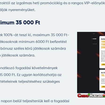
zoktól az izgalmas heti promóciókig és a rangos VIP-előnyök
álják nyereményüket.
ximum 35 000 Ft
nek 100%-át teszi ki, maximum 35 000 Ft-
átékosoknak minimum 6000 Ft befizetést
y a bónusz széles körű játékosok számára
b játékosok számára.
onatkozó fogadási követelmények
15 000 Ft. Ez ugyan korlátozhatja az
tételeinek teljesítéséhez szükséges
napon belül teljesíteniük kell a fogadási