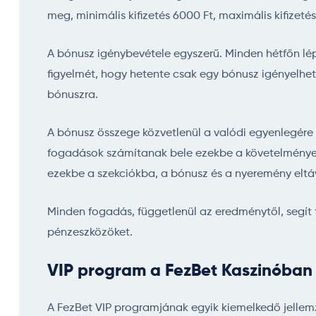
meg, minimális kifizetés 6000 Ft, maximális kifizetés
A bónusz igénybevétele egyszerű. Minden hétfőn lép
figyelmét, hogy hetente csak egy bónusz igényelhető
bónuszra.
A bónusz összege közvetlenül a valódi egyenlegére k
fogadások számítanak bele ezekbe a követelmények
ezekbe a szekciókba, a bónusz és a nyeremény eltávo
Minden fogadás, függetlenül az eredménytől, segít te
pénzeszközöket.
VIP program a FezBet Kaszinóban
A FezBet VIP programjának egyik kiemelkedő jellem