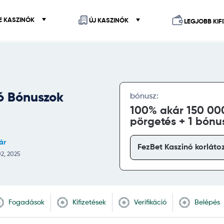
E KASZINÓK
ÚJ KASZINÓK
LEGJOBB KIF
ó Bónuszok
bónusz:
100% akár 150 000
pörgetés + 1 bónu
ár
FezBet Kaszinó korláto
 02, 2025
Fogadások
Kifizetések
Verifikáció
Belépés