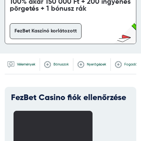
100% akár 150 000 Ft + 200 ingyenes
pörgetés + 1 bónusz rák
FezBet Kaszinó korlátozott
Vélemények
Bónuszok
Nyerőgépek
Fogadáso
FezBet Casino fiók ellenőrzése