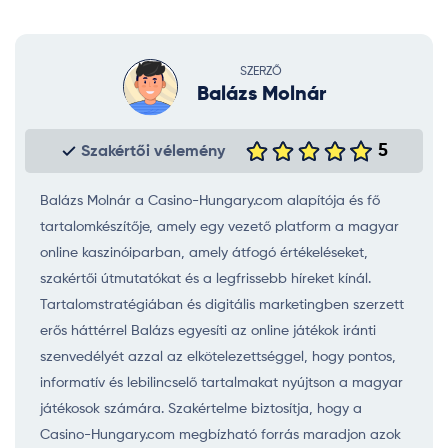
SZERZŐ
Balázs Molnár
5
Szakértői vélemény
Balázs Molnár a Casino-Hungary.com alapítója és fő
tartalomkészítője, amely egy vezető platform a magyar
online kaszinóiparban, amely átfogó értékeléseket,
szakértői útmutatókat és a legfrissebb híreket kínál.
Tartalomstratégiában és digitális marketingben szerzett
erős háttérrel Balázs egyesíti az online játékok iránti
szenvedélyét azzal az elkötelezettséggel, hogy pontos,
informatív és lebilincselő tartalmakat nyújtson a magyar
játékosok számára. Szakértelme biztosítja, hogy a
Casino-Hungary.com megbízható forrás maradjon azok