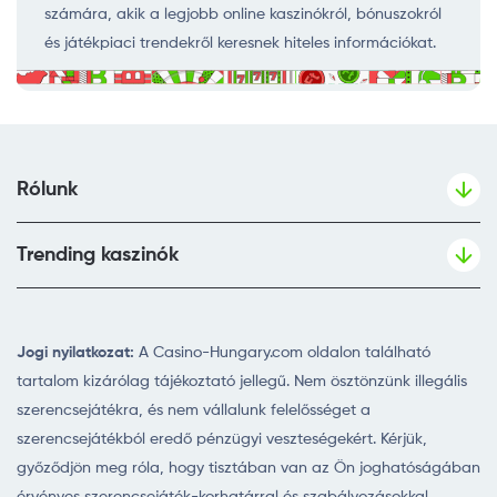
számára, akik a legjobb online kaszinókról, bónuszokról
és játékpiaci trendekről keresnek hiteles információkat.
Rólunk
Trending kaszinók
Jogi nyilatkozat:
A Casino-Hungary.com oldalon található
tartalom kizárólag tájékoztató jellegű. Nem ösztönzünk illegális
szerencsejátékra, és nem vállalunk felelősséget a
szerencsejátékból eredő pénzügyi veszteségekért. Kérjük,
győződjön meg róla, hogy tisztában van az Ön joghatóságában