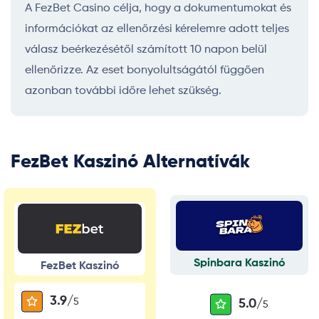
A FezBet Casino célja, hogy a dokumentumokat és
információkat az ellenőrzési kérelemre adott teljes
válasz beérkezésétől számított 10 napon belül
ellenőrizze. Az eset bonyolultságától függően
azonban további időre lehet szükség.
FezBet Kaszinó Alternatívák
Spinbara Kaszinó
FezBet Kaszinó
3.9/
5
5.0/
5