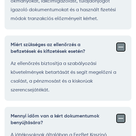
okmányokat, lakcímigazolást, tulajdonjogot
igazoló dokumentumokat és a használt fizetési
módok tranzakciós előzményeit kérhet.
Miért szükséges az ellenőrzés a
befizetések és kifizetések esetén?
Az ellenőrzés biztosítja a szabályozási
követelmények betartását és segít megelőzni a
csalást, a pénzmosást és a kiskorúak
szerencsejátékát.
Mennyi időm van a kért dokumentumok
benyújtására?
A játékosoknak általában a FezBet Kaszinó