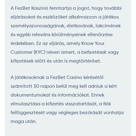
A FezBet Kaszinó fenntartja a jogot, hogy további
eljárásokat és eszközöket alkalmazzon a játékos
személyazonosságának, életkorának, lakcímének
és egyéb releváns körülményeinek ellenőrzése
érdekében. Ez az eljárás, amely Know Your
Customer (KYC) néven ismert, a befizetések vagy
kifizetések előtt és után is megtörténhet.
A játékosoknak a FezBet Casino kérésétől
számított 30 napon belül meg kell adniuk a kért
dokumentumokat és információkat. Ennek
elmulasztása a kifizetés visszatartását, a fiók
felfüggesztését vagy végleges bezárását vonhatja
maga után.