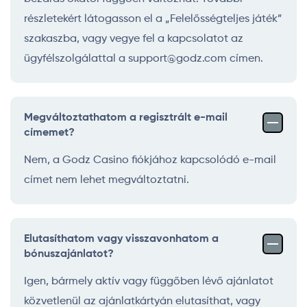
részletekért látogasson el a „Felelősségteljes játék”
szakaszba, vagy vegye fel a kapcsolatot az
ügyfélszolgálattal a
support@godz.com
címen.
Megváltoztathatom a regisztrált e-mail
címemet?
Nem, a Godz Casino fiókjához kapcsolódó e-mail
címet nem lehet megváltoztatni.
Elutasíthatom vagy visszavonhatom a
bónuszajánlatot?
Igen, bármely aktív vagy függőben lévő ajánlatot
közvetlenül az ajánlatkártyán elutasíthat, vagy