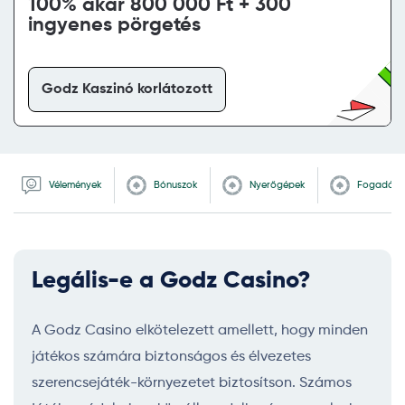
100% akár 800 000 Ft + 300
ingyenes pörgetés
Godz Kaszinó korlátozott
Vélemények
Bónuszok
Nyerőgépek
Fogadáso
Legális-e a Godz Casino?
A Godz Casino elkötelezett amellett, hogy minden
játékos számára biztonságos és élvezetes
szerencsejáték-környezetet biztosítson. Számos