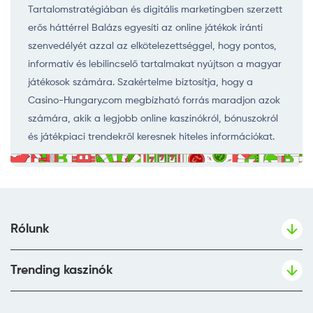
Tartalomstratégiában és digitális marketingben szerzett
erős háttérrel Balázs egyesíti az online játékok iránti
szenvedélyét azzal az elkötelezettséggel, hogy pontos,
informatív és lebilincselő tartalmakat nyújtson a magyar
játékosok számára. Szakértelme biztosítja, hogy a
Casino-Hungary.com megbízható forrás maradjon azok
számára, akik a legjobb online kaszinókról, bónuszokról
és játékpiaci trendekről keresnek hiteles információkat.
Rólunk
Trending kaszinók