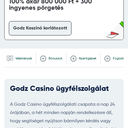
100% akár 800 000 Ft + 300
ingyenes pörgetés
Godz Kaszinó korlátozott
Vélemények
Bónuszok
Nyerőgépek
Fogadáso
Godz Casino ügyfélszolgálat
A Godz Casino ügyfélszolgálati csapata a nap 24
órájában, a hét minden napján rendelkezésre áll,
hogy segítséget nyújtson bármilyen kérdés vagy