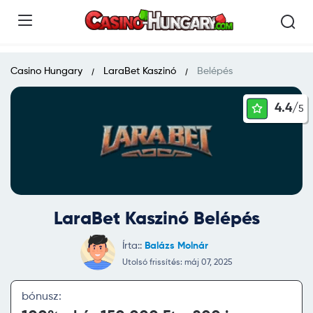
Casino Hungary
LaraBet Kaszinó
Belépés
4.4/
5
LaraBet Kaszinó Belépés
Írta::
Balázs Molnár
Utolsó frissítés: máj 07, 2025
bónusz: