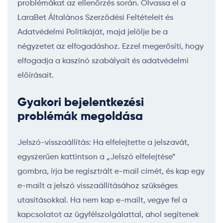
problémákat az ellenőrzés során. Olvassa el a
LaraBet Általános Szerződési Feltételeit és
Adatvédelmi Politikáját, majd jelölje be a
négyzetet az elfogadáshoz. Ezzel megerősíti, hogy
elfogadja a kaszinó szabályait és adatvédelmi
előírásait.
Gyakori bejelentkezési
problémák megoldása
Jelszó-visszaállítás: Ha elfelejtette a jelszavát,
egyszerűen kattintson a „Jelszó elfelejtése”
gombra, írja be regisztrált e-mail címét, és kap egy
e-mailt a jelszó visszaállításához szükséges
utasításokkal. Ha nem kap e-mailt, vegye fel a
kapcsolatot az ügyfélszolgálattal, ahol segítenek