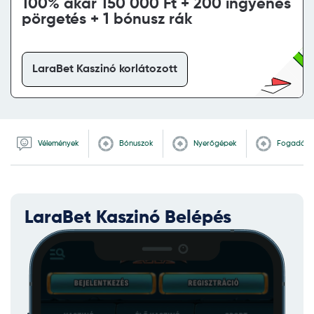
100% akár 150 000 Ft + 200 ingyenes
pörgetés + 1 bónusz rák
LaraBet Kaszinó korlátozott
Vélemények
Bónuszok
Nyerőgépek
Fogadáso
LaraBet Kaszinó Belépés