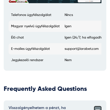
Telefonos ügyfélszolgálat
Nincs
Magyar nyelvű ügyfélszolgálat
Igen
Élő chat
Igen (24/7, ha elfogadható)
E-mailes ügyfélszolgálat
support@larabet.com
Jegykezelő rendszer
Nem
Frequently Asked Questions
Visszaigényelhetem a pénzt, ha