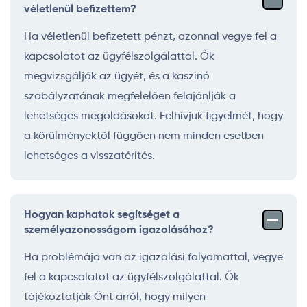
véletlenül befizettem?
Ha véletlenül befizetett pénzt, azonnal vegye fel a
kapcsolatot az ügyfélszolgálattal. Ők
megvizsgálják az ügyét, és a kaszinó
szabályzatának megfelelően felajánlják a
lehetséges megoldásokat. Felhívjuk figyelmét, hogy
a körülményektől függően nem minden esetben
lehetséges a visszatérítés.
Hogyan kaphatok segítséget a
személyazonosságom igazolásához?
Ha problémája van az igazolási folyamattal, vegye
fel a kapcsolatot az ügyfélszolgálattal. Ők
tájékoztatják Önt arról, hogy milyen