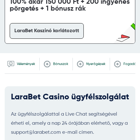
100% akár 150 000 Ft + 200 ingyenes
pörgetés + 1 bónusz rák
LaraBet Kaszinó korlátozott
Vélemények
Bónuszok
Nyerőgépek
Fogadáso
LaraBet Casino ügyfélszolgálat
Az ügyfélszolgálattal a Live Chat segítségével
érheti el, amely a nap 24 órájában elérhető, vagy a
support@larabet.com
e-mail címen.