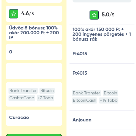
4.6/
5
5.0/
5
Üdvözlő bónusz 100%
100% akár 150 000 Ft +
akár 200.000 Ft + 200
200 ingyenes pörgetés + 1
IP
bónusz rák
0
Ft4015
Ft4015
Bank Transfer
Bitcoin
Bank Transfer
Bitcoin
CashtoCode
+7 Több
BitcoinCash
+14 Több
Curacao
Anjouan