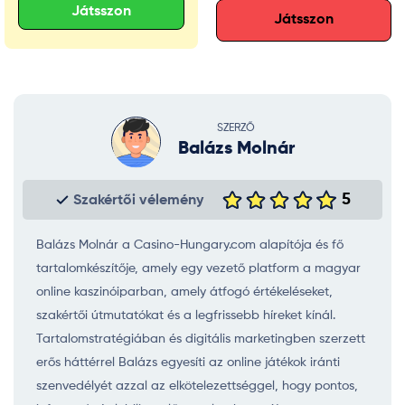
Játsszon
Játsszon
SZERZŐ
Balázs Molnár
5
Szakértői vélemény
Balázs Molnár a Casino-Hungary.com alapítója és fő
tartalomkészítője, amely egy vezető platform a magyar
online kaszinóiparban, amely átfogó értékeléseket,
szakértői útmutatókat és a legfrissebb híreket kínál.
Tartalomstratégiában és digitális marketingben szerzett
erős háttérrel Balázs egyesíti az online játékok iránti
szenvedélyét azzal az elkötelezettséggel, hogy pontos,