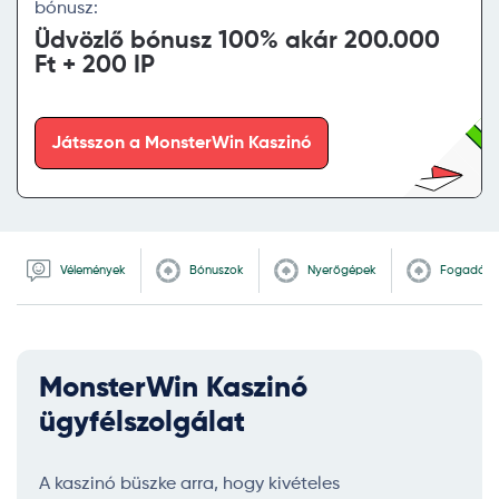
bónusz:
Üdvözlő bónusz 100% akár 200.000
Ft + 200 IP
Játsszon a MonsterWin Kaszinó
Vélemények
Bónuszok
Nyerőgépek
Fogadáso
MonsterWin Kaszinó
ügyfélszolgálat
A kaszinó büszke arra, hogy kivételes