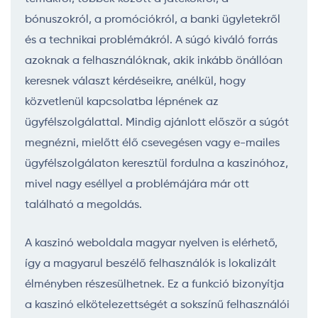
bónuszokról, a promóciókról, a banki ügyletekről
és a technikai problémákról. A súgó kiváló forrás
azoknak a felhasználóknak, akik inkább önállóan
keresnek választ kérdéseikre, anélkül, hogy
közvetlenül kapcsolatba lépnének az
ügyfélszolgálattal. Mindig ajánlott először a súgót
megnézni, mielőtt élő csevegésen vagy e-mailes
ügyfélszolgálaton keresztül fordulna a kaszinóhoz,
mivel nagy eséllyel a problémájára már ott
található a megoldás.
A kaszinó weboldala magyar nyelven is elérhető,
így a magyarul beszélő felhasználók is lokalizált
élményben részesülhetnek. Ez a funkció bizonyítja
a kaszinó elkötelezettségét a sokszínű felhasználói