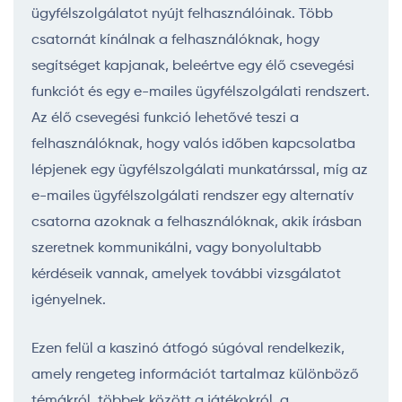
ügyfélszolgálatot nyújt felhasználóinak. Több
csatornát kínálnak a felhasználóknak, hogy
segítséget kapjanak, beleértve egy élő csevegési
funkciót és egy e-mailes ügyfélszolgálati rendszert.
Az élő csevegési funkció lehetővé teszi a
felhasználóknak, hogy valós időben kapcsolatba
lépjenek egy ügyfélszolgálati munkatárssal, míg az
e-mailes ügyfélszolgálati rendszer egy alternatív
csatorna azoknak a felhasználóknak, akik írásban
szeretnek kommunikálni, vagy bonyolultabb
kérdéseik vannak, amelyek további vizsgálatot
igényelnek.
Ezen felül a kaszinó átfogó súgóval rendelkezik,
amely rengeteg információt tartalmaz különböző
témákról, többek között a játékokról, a