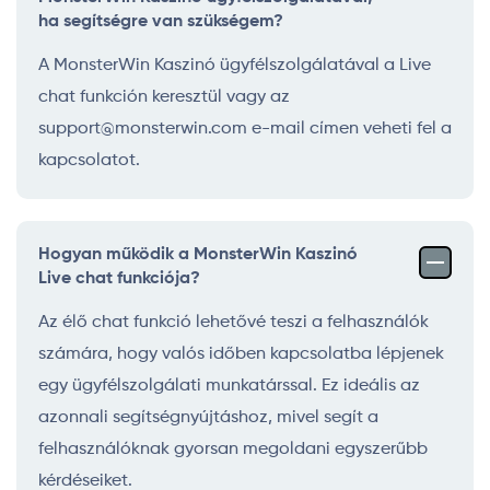
ha segítségre van szükségem?
A MonsterWin Kaszinó ügyfélszolgálatával a Live
chat funkción keresztül vagy az
support@monsterwin.com
e-mail címen veheti fel a
kapcsolatot.
Hogyan működik a MonsterWin Kaszinó
Live chat funkciója?
Az élő chat funkció lehetővé teszi a felhasználók
számára, hogy valós időben kapcsolatba lépjenek
egy ügyfélszolgálati munkatárssal. Ez ideális az
azonnali segítségnyújtáshoz, mivel segít a
felhasználóknak gyorsan megoldani egyszerűbb
kérdéseiket.