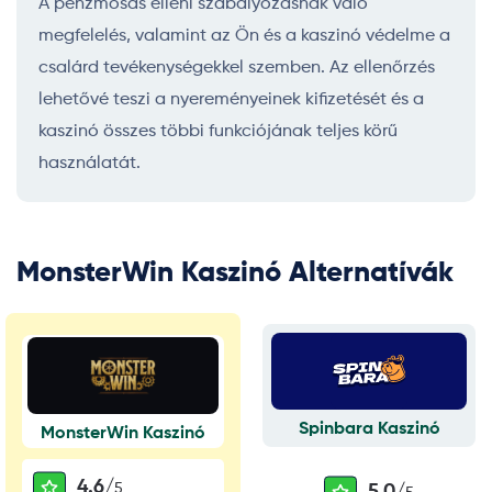
A pénzmosás elleni szabályozásnak való
megfelelés, valamint az Ön és a kaszinó védelme a
csalárd tevékenységekkel szemben. Az ellenőrzés
lehetővé teszi a nyereményeinek kifizetését és a
kaszinó összes többi funkciójának teljes körű
használatát.
MonsterWin Kaszinó Alternatívák
Spinbara Kaszinó
MonsterWin Kaszinó
4.6/
5
5.0/