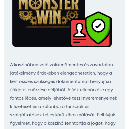
A kaszinóban való zökkenőmentes és zavartalan
játékélmény érdekében elengedhetetlen, hogy a
kért összes szükséges dokumentumot benyújtsa
fiókja ellenőrzése céljából. A fiók ellenőrzése egy
fontos lépés, amely lehetővé teszi nyereményeinek
kifizetését és a különböző funkciók és
szolgáltatások teljes körű kihasználását. Felhívjuk
figyelmét, hogy a kaszinó fenntartja a jogot, hogy