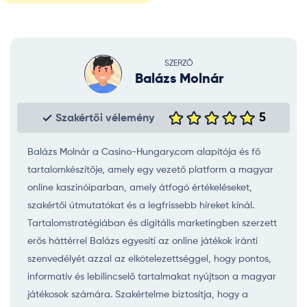
SZERZŐ
Balázs Molnár
5
Szakértői vélemény
Balázs Molnár a Casino-Hungary.com alapítója és fő
tartalomkészítője, amely egy vezető platform a magyar
online kaszinóiparban, amely átfogó értékeléseket,
szakértői útmutatókat és a legfrissebb híreket kínál.
Tartalomstratégiában és digitális marketingben szerzett
erős háttérrel Balázs egyesíti az online játékok iránti
szenvedélyét azzal az elkötelezettséggel, hogy pontos,
informatív és lebilincselő tartalmakat nyújtson a magyar
játékosok számára. Szakértelme biztosítja, hogy a