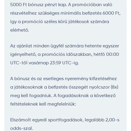
5000 Ft bónusz pénzt kap. A promócióban való
részvételhez szükséges minimális befizetés 6000 Ft,
így a promóció széles körű játékosok számára
elérhető.
Az ajánlat minden ügyfél számára hetente egyszer
igényelhető, a promóciós időszakban, hétfő 00:00
UTC-től vasárnap 23:59 UTC-ig.
A bónusz és az esetleges nyeremény kifizetéséhez
a játékosoknak a befizetés összegét nyolcszor (8x)
meg kell fogadniuk. A fogadásoknak a következő
feltételeknek kell megfelelniük:
Elszámolt egyedi sportfogadások, legalább 2,00-s
odds-szal.