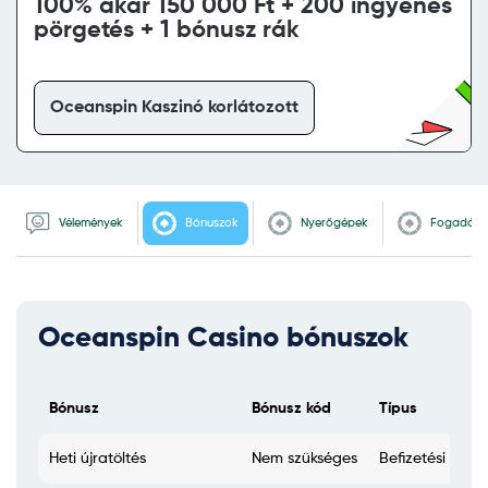
100% akár 150 000 Ft + 200 ingyenes
pörgetés + 1 bónusz rák
Oceanspin Kaszinó korlátozott
Vélemények
Bónuszok
Nyerőgépek
Fogadáso
Oceanspin Casino bónuszok
Bónusz
Bónusz kód
Típus
Heti újratöltés
Nem szükséges
Befizetési bónu