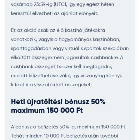
vasárnap 23:59-ig (UTC), így egy egész héten
keresztül élvezheti az ajánlat előnyeit.
Ez az akció csak az élő kaszinó játékokra
vonatkozik, vagyis a hagyományos kaszinóban,
sportfogadásban vagy virtuális sportok szekcióban
elköltött összegek nem jogosultak cashbackre. A
cashback összegét 1x-szer kell megfogadni,
mielőtt kifizethetővé válik, így viszonylag könnyű
kifizetni a visszatérített összegeket.
Heti újratöltési bónusz 50%
maximum 150 000 Ft
A bónusz a befizetés 50%-a, maximum 150 000 Ft.
Tehát minden 10 000 Ft befizetés után további