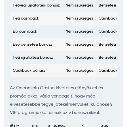
Hétvégi újratöltési bónusz
Nem szükséges
Befizetési bónu
Heti cashback
Nem szükséges
Cashback bón
Élő cashback
Nem szükséges
Cashback bón
Első befizetési bónusz
Nem szükséges
Befizetési bónu
Heti újratöltési bónusz
Nem szükséges
Befizetési bónu
Cashback bónusz
Nem szükséges
Cashback bón
Az Oceanspin Casino kivételes előnyökkel és
promóciókkal várja vendégeit, hogy még
élvezetesebbé tegye játékélményüket, különösen
VIP programjukkal és exkluzív bónuszaikkal.