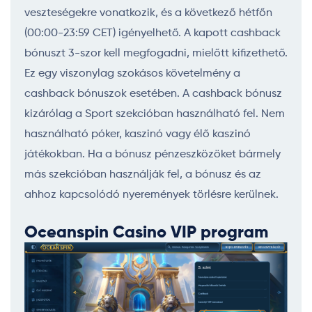
veszteségekre vonatkozik, és a következő hétfőn
(00:00-23:59 CET) igényelhető. A kapott cashback
bónuszt 3-szor kell megfogadni, mielőtt kifizethető.
Ez egy viszonylag szokásos követelmény a
cashback bónuszok esetében. A cashback bónusz
kizárólag a Sport szekcióban használható fel. Nem
használható póker, kaszinó vagy élő kaszinó
játékokban. Ha a bónusz pénzeszközöket bármely
más szekcióban használják fel, a bónusz és az
ahhoz kapcsolódó nyeremények törlésre kerülnek.
Oceanspin Casino VIP program