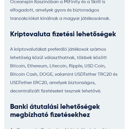
Oceanspin Kaszinóban a MiFinity és a Skrill is
elfogadott, amelyek gyors és biztonságos
tranzakciókat kínálnak a magyar játékosoknak.
Kriptovaluta fizetési lehetőségek
A kriptovalutákat preferáló játékosok számos
lehetőség közül választhatnak, többek között
Bitcoin, Ethereum, Litecoin, Ripple, USD Coin,
Bitcoin Cash, DOGE, valamint USDTether TRC20 és
USDTether ERC20, amelyek biztonságos,
decentralizált fizetéseket tesznek lehetővé.
Banki átutalási lehetőségek
megbízható fizetésekhez