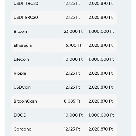
USDT TRC20
12,125 Ft
2,020,870 Ft
USDT ERC20
12,125 Ft
2,020,870 Ft
Bitcoin
23,000 Ft
1,000,000 Ft
Ethereum
16,700 Ft
2,020,870 Ft
Litecoin
10,000 Ft
1,000,000 Ft
Ripple
12,125 Ft
2,020,870 Ft
USDCoin
12,125 Ft
2,020,870 Ft
BitcoinCash
8,085 Ft
2,020,870 Ft
DOGE
10,000 Ft
1,000,000 Ft
Cardano
12,125 Ft
2,020,870 Ft