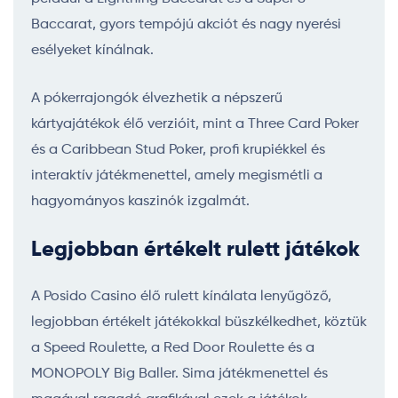
Baccarat, gyors tempójú akciót és nagy nyerési
esélyeket kínálnak.
A pókerrajongók élvezhetik a népszerű
kártyajátékok élő verzióit, mint a Three Card Poker
és a Caribbean Stud Poker, profi krupiékkel és
interaktív játékmenettel, amely megismétli a
hagyományos kaszinók izgalmát.
Legjobban értékelt rulett játékok
A Posido Casino élő rulett kínálata lenyűgöző,
legjobban értékelt játékokkal büszkélkedhet, köztük
a Speed Roulette, a Red Door Roulette és a
MONOPOLY Big Baller. Sima játékmenettel és