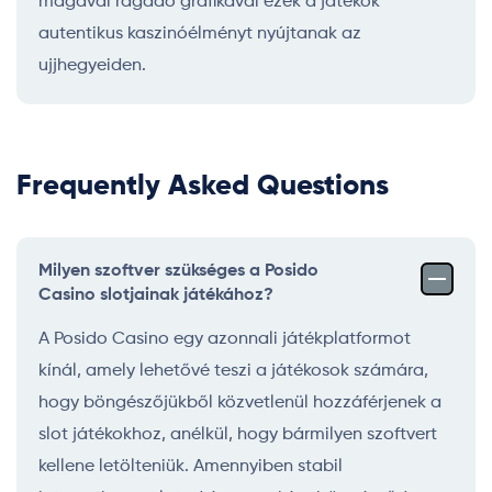
magával ragadó grafikával ezek a játékok
autentikus kaszinóélményt nyújtanak az
ujjhegyeiden.
Frequently Asked Questions
Milyen szoftver szükséges a Posido
Casino slotjainak játékához?
A Posido Casino egy azonnali játékplatformot
kínál, amely lehetővé teszi a játékosok számára,
hogy böngészőjükből közvetlenül hozzáférjenek a
slot játékokhoz, anélkül, hogy bármilyen szoftvert
kellene letölteniük. Amennyiben stabil