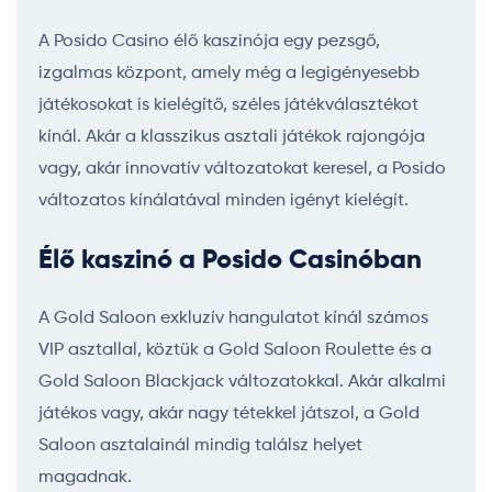
A Posido Casino élő kaszinója egy pezsgő,
izgalmas központ, amely még a legigényesebb
játékosokat is kielégítő, széles játékválasztékot
kínál. Akár a klasszikus asztali játékok rajongója
vagy, akár innovatív változatokat keresel, a Posido
változatos kínálatával minden igényt kielégít.
Élő kaszinó a Posido Casinóban
A Gold Saloon exkluzív hangulatot kínál számos
VIP asztallal, köztük a Gold Saloon Roulette és a
Gold Saloon Blackjack változatokkal. Akár alkalmi
játékos vagy, akár nagy tétekkel játszol, a Gold
Saloon asztalainál mindig találsz helyet
magadnak.