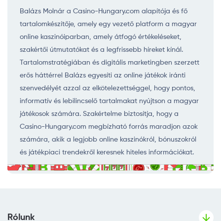
Balázs Molnár a Casino-Hungary.com alapítója és fő
tartalomkészítője, amely egy vezető platform a magyar
online kaszinóiparban, amely átfogó értékeléseket,
szakértői útmutatókat és a legfrissebb híreket kínál.
Tartalomstratégiában és digitális marketingben szerzett
erős háttérrel Balázs egyesíti az online játékok iránti
szenvedélyét azzal az elkötelezettséggel, hogy pontos,
informatív és lebilincselő tartalmakat nyújtson a magyar
játékosok számára. Szakértelme biztosítja, hogy a
Casino-Hungary.com megbízható forrás maradjon azok
számára, akik a legjobb online kaszinókról, bónuszokról
és játékpiaci trendekről keresnek hiteles információkat.
Rólunk