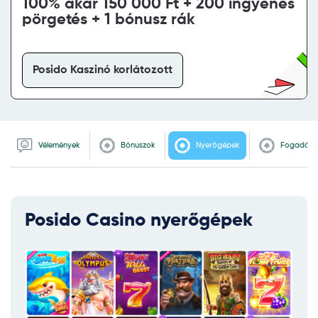
100% akár 150 000 Ft + 200 ingyenes
pörgetés + 1 bónusz rák
Posido Kaszinó korlátozott
Vélemények
Bónuszok
Nyerőgépek
Fogadáso
Posido Casino nyerőgépek