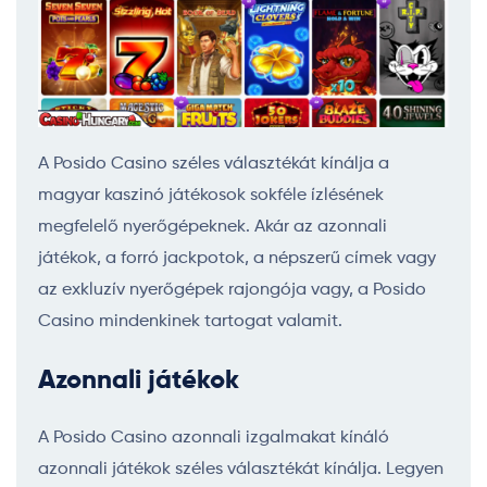
A Posido Casino széles választékát kínálja a
magyar kaszinó játékosok sokféle ízlésének
megfelelő nyerőgépeknek. Akár az azonnali
játékok, a forró jackpotok, a népszerű címek vagy
az exkluzív nyerőgépek rajongója vagy, a Posido
Casino mindenkinek tartogat valamit.
Azonnali játékok
A Posido Casino azonnali izgalmakat kínáló
azonnali játékok széles választékát kínálja. Legyen