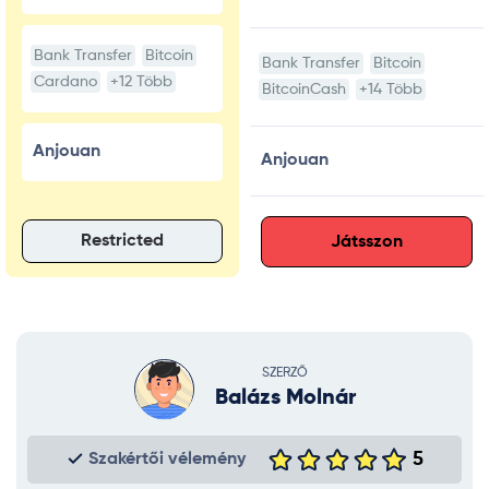
Bank Transfer
Bitcoin
Bank Transfer
Bitcoin
Cardano
+12 Több
BitcoinCash
+14 Több
Anjouan
Anjouan
Restricted
Játsszon
SZERZŐ
Balázs Molnár
5
Szakértői vélemény