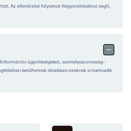
at. Az ellenőrzési folyamat felgyorsításához segít,
itelinformációs ügynökségeket, személyazonosság-
egfelelően kerülhetnek átadásra ezeknek a harmadik