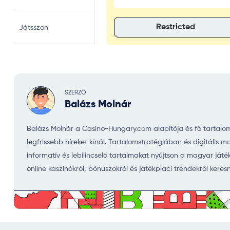
Restricted
Játsszon
SZERZŐ
Balázs Molnár
Balázs Molnár a Casino-Hungary.com alapítója és fő tartalom
legfrissebb híreket kínál. Tartalomstratégiában és digitális m
informatív és lebilincselő tartalmakat nyújtson a magyar j
online kaszinókról, bónuszokról és játékpiaci trendekről keres