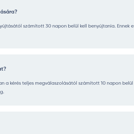
tására?
jtásától számított 30 napon belül kell benyújtania. Ennek el
at?
 a kérés teljes megválaszolásától számított 10 napon belül
g.