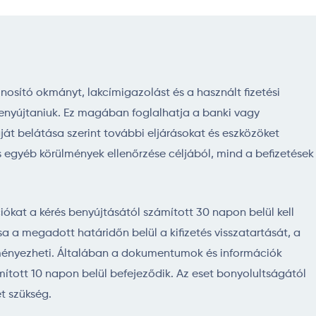
nosító okmányt, lakcímigazolást és a használt fizetési
nyújtaniuk. Ez magában foglalhatja a banki vagy
aját belátása szerint további eljárásokat és eszközöket
 egyéb körülmények ellenőrzése céljából, mind a befizetések
kat a kérés benyújtásától számított 30 napon belül kell
 megadott határidőn belül a kifizetés visszatartását, a
dményezheti. Általában a dokumentumok és információk
mított 10 napon belül befejeződik. Az eset bonyolultságától
t szükség.