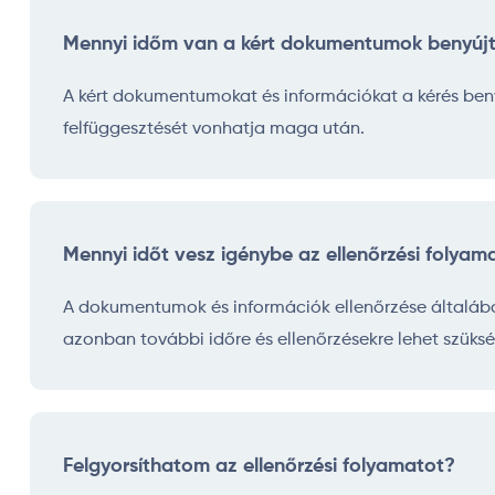
Mennyi időm van a kért dokumentumok benyúj
A kért dokumentumokat és információkat a kérés benyú
felfüggesztését vonhatja maga után.
Mennyi időt vesz igénybe az ellenőrzési folyam
A dokumentumok és információk ellenőrzése általában
azonban további időre és ellenőrzésekre lehet szüksé
Felgyorsíthatom az ellenőrzési folyamatot?