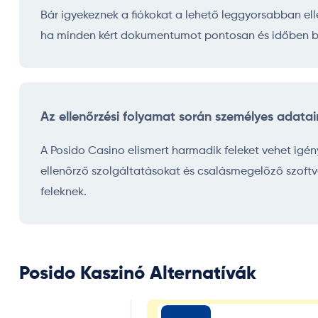
Bár igyekeznek a fiókokat a lehető leggyorsabban ell
ha minden kért dokumentumot pontosan és időben b
Az ellenőrzési folyamat során személyes adata
A Posido Casino elismert harmadik feleket vehet igé
ellenőrző szolgáltatásokat és csalásmegelőző szoft
feleknek.
Posido Kaszinó Alternatívák