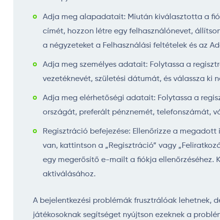
Adja meg alapadatait: Miután kiválasztotta a fiók
címét, hozzon létre egy felhasználónevet, állítso
a négyzeteket a Felhasználási feltételek és az 
Adja meg személyes adatait: Folytassa a regisztr
vezetéknevét, születési dátumát, és válassza ki ne
Adja meg elérhetőségi adatait: Folytassa a regis
országát, preferált pénznemét, telefonszámát, vá
Regisztráció befejezése: Ellenőrizze a megadot
van, kattintson a „Regisztráció” vagy „Feliratko
egy megerősítő e-mailt a fiókja ellenőrzéséhez. 
aktiválásához.
A bejelentkezési problémák frusztrálóak lehetnek, 
játékosoknak segítséget nyújtson ezeknek a prob