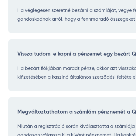
Ha véglegesen szeretné bezárni a számláját, vegye f
gondoskodnak arról, hogy a fennmaradó összegeket a
Vissza tudom-e kapni a pénzemet egy bezárt Q
Ha bezárt fiókjában maradt pénze, akkor azt vissza
kifizetésében a kaszinó általános szerződési feltétel
Megváltoztathatom a számlám pénznemét a Q
Miután a regisztráció során kiválasztotta a számláj
gondosan válassza ki a kívánt pénznemet. Ha konkré