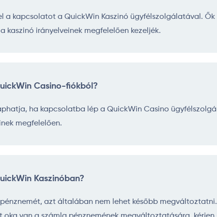
el a kapcsolatot a QuickWin Kaszinó ügyfélszolgálatával. Ők 
 kaszinó irányelveinek megfelelően kezeljék.
uickWin Casino-fiókból?
kaphatja, ha kapcsolatba lép a QuickWin Casino ügyfélszolg
einek megfelelően.
uickWin Kaszinóban?
a pénznemét, azt általában nem lehet később megváltoztatni.
t oka van a számla pénznemének megváltoztatására, kérjen s