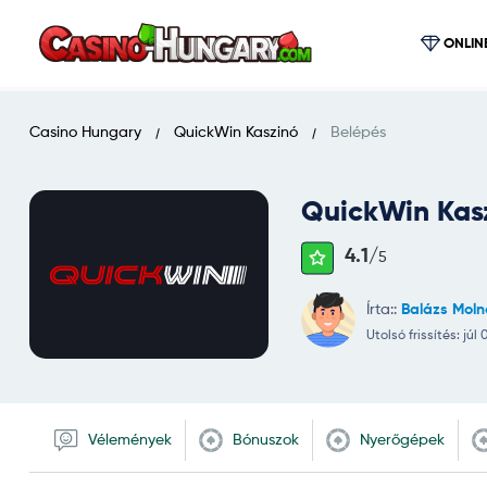
ONLIN
Casino Hungary
QuickWin Kaszinó
Belépés
QuickWin Kas
4.1/
5
Írta::
Balázs Moln
Utolsó frissítés: júl 
Vélemények
Bónuszok
Nyerőgépek