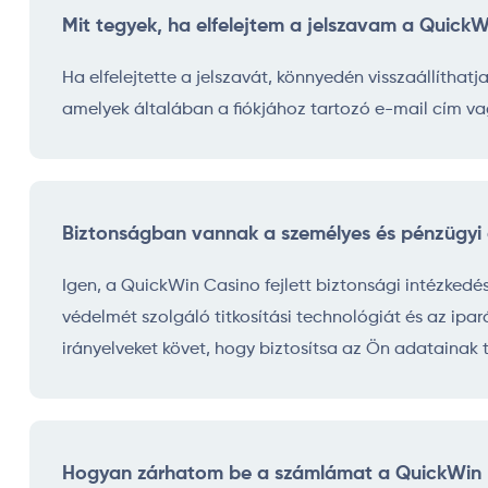
Mit tegyek, ha elfelejtem a jelszavam a Quick
Ha elfelejtette a jelszavát, könnyedén visszaállíthatja
amelyek általában a fiókjához tartozó e-mail cím va
Biztonságban vannak a személyes és pénzügyi
Igen, a QuickWin Casino fejlett biztonsági intézked
védelmét szolgáló titkosítási technológiát és az ipa
irányelveket követ, hogy biztosítsa az Ön adatainak 
Hogyan zárhatom be a számlámat a QuickWin