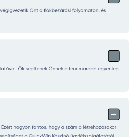
végigvezetik Önt a fiókbezárási folyamaton, és
álatával. Ők segítenek Önnek a fennmaradó egyenleg
 Ezért nagyon fontos, hogy a számla létrehozásakor
egítséget a QuickWin Kaszinó ügyfélszolgálatától,