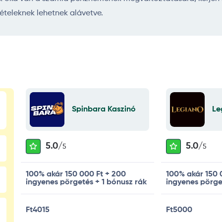
ételeknek lehetnek alávetve.
Spinbara Kaszinó
Le
5.0/
5.0/
5
5
100% akár 150 000 Ft + 200
100% akár 150 
ingyenes pörgetés + 1 bónusz rák
ingyenes pörge
Ft4015
Ft5000