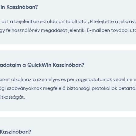
Win Kaszinóban?
 azt a bejelentkezési oldalon található „Elfelejtette a jelszav
gy felhasználónév megadását jelentik. E-mailben további utas
 adataim a QuickWin Kaszinóban?
éseket alkalmaz a személyes és pénzügyi adatainak védelme 
rági szabványoknak megfelelő biztonsági protokollok betartá
titkosságát.
 Kaszinóban?