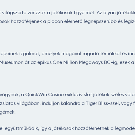
 világszerte vonzzák a játékosok figyelmét. Az olyan játékokk
ékosok hozzáférjenek a piacon elérhető legnépszerűbb és leg
épeinek izgalmát, amelyek magával ragadó témákkal és inno
 Museumon át az epikus One Million Megaways BC-ig, ezek a 
ágynak, a QuickWin Casino exkluzív slot játékok széles vál
zslatos világában, induljon kalandra a Tiger Bliss-szel, vagy
gérnek.
el együttműködik, így a játékosok hozzáférhetnek a legmod