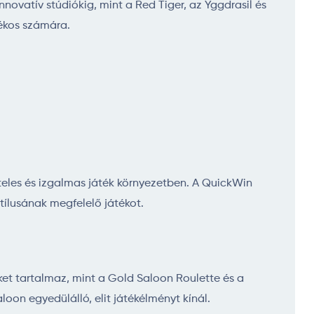
novatív stúdiókig, mint a Red Tiger, az Yggdrasil és
tékos számára.
teles és izgalmas játék környezetben. A QuickWin
tílusának megfelelő játékot.
ket tartalmaz, mint a Gold Saloon Roulette és a
loon egyedülálló, elit játékélményt kínál.