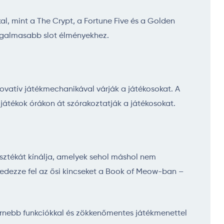
al, mint a The Crypt, a Fortune Five és a Golden
izgalmasabb slot élményekhez.
vatív játékmechanikával várják a játékosokat. A
játékok órákon át szórakoztatják a játékosokat.
asztékát kínálja, amelyek sehol máshol nem
 fedezze fel az ősi kincseket a Book of Meow-ban –
ernebb funkciókkal és zökkenőmentes játékmenettel