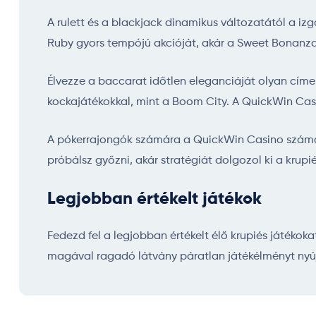
A rulett és a blackjack dinamikus változatától a iz
Ruby gyors tempójú akcióját, akár a Sweet Bonanza
Élvezze a baccarat időtlen eleganciáját olyan címek
kockajátékokkal, mint a Boom City. A QuickWin Casi
A pókerrajongók számára a QuickWin Casino számos é
próbálsz győzni, akár stratégiát dolgozol ki a krup
Legjobban értékelt játékok
Fedezd fel a legjobban értékelt élő krupiés játékok
magával ragadó látvány páratlan játékélményt nyújt