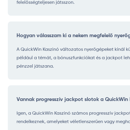
felelősségteljesen játsszon.
Hogyan válasszam ki a nekem megfelelő nyerő
A QuickWin Kaszinó változatos nyerőgépeket kínál külö
például a témát, a bónuszfunkciókat és a jackpot leh
pénzzel játszana.
Vannak progresszív jackpot slotok a QuickWin
Igen, a QuickWin Kaszinó számos progresszív jackpot
rendelkeznek, amelyeket véletlenszerűen vagy megha