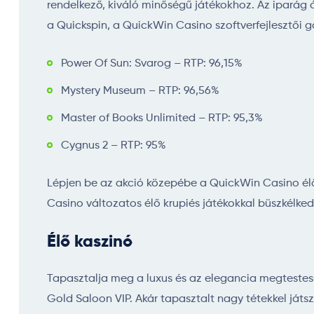
rendelkező, kiváló minőségű játékokhoz. Az iparág ó
a Quickspin, a QuickWin Casino szoftverfejlesztői 
Power Of Sun: Svarog – RTP: 96,15%
Mystery Museum – RTP: 96,56%
Master of Books Unlimited – RTP: 95,3%
Cygnus 2 – RTP: 95%
Lépjen be az akció közepébe a QuickWin Casino élő
Casino változatos élő krupiés játékokkal büszkélked
Élő kaszinó
Tapasztalja meg a luxus és az elegancia megtestesü
Gold Saloon VIP. Akár tapasztalt nagy tétekkel játszó