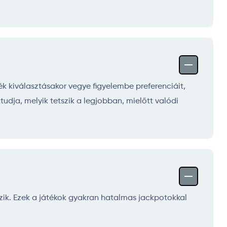
ék kiválasztásakor vegye figyelembe preferenciáit,
udja, melyik tetszik a legjobban, mielőtt valódi
zik. Ezek a játékok gyakran hatalmas jackpotokkal