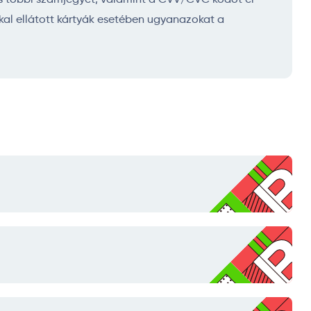
es többi számjegyet, valamint a CVV/CVC kódot el
okkal ellátott kártyák esetében ugyanazokat a