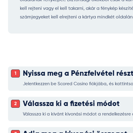
oldalának fényképét. Biztonsági okokból csak a ká
kell rejteni vagy el kell takarni, akár a fénykép ké
számjegyeket kell elrejteni a kártya mindkét oldalán
Nyissa meg a Pénzfelvétel rész
1
Jelentkezzen be Scored Casino fiókjába, és kattintso
Válassza ki a fizetési módot
2
Válassza ki a kívánt kivonási módot a rendelkezésre ál