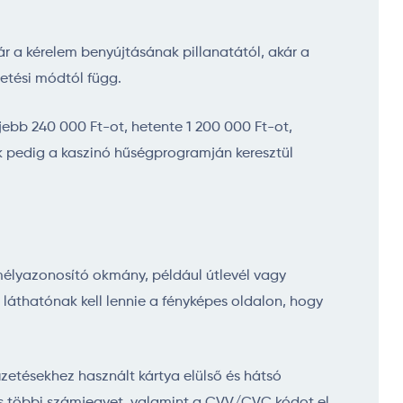
ár a kérelem benyújtásának pillanatától, akár a
zetési módtól függ.
ljebb 240 000 Ft-ot, hetente 1 200 000 Ft-ot,
k pedig a kaszinó hűségprogramján keresztül
zemélyazonosító okmány, például útlevél vagy
láthatónak kell lennie a fényképes oldalon, hogy
izetésekhez használt kártya elülső és hátsó