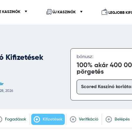
E KASZINÓK
ÚJ KASZINÓK
LEGJOBB KIF
ó Kifizetések
bónusz:
100% akár 400 000
pörgetés
ár
Scored Kaszinó korláto
 28, 2026
Fogadások
Kifizetések
Verifikáció
Belépés