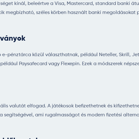
get kínál, beleértve a Visa, Mastercard, standard banki átut
k megbízható, széles körben használt banki megoldásokat pre
alványok
-pénztárca közül választhatnak, például Neteller, Skrill, Je
is, például Paysafecard vagy Flexepin. Ezek a módszerek nép
ális valutát elfogad. A játékosok befizethetnek és kifizethetn
 segítségével, ami rugalmasságot és modern fizetési alternat