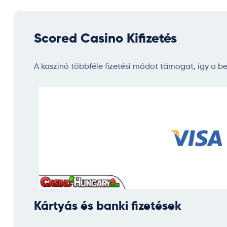
Scored Casino Kifizetés
A kaszinó többféle fizetési módot támogat, így a be
Kártyás és banki fizetések