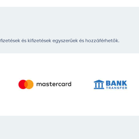
fizetések és kifizetések egyszerűek és hozzáférhetők.