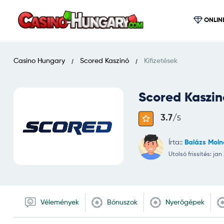
ONLIN
Casino Hungary
Scored Kaszinó
Kifizetések
Scored Kaszin
3.7/
5
Írta::
Balázs Moln
Utolsó frissítés: jan
Vélemények
Bónuszok
Nyerőgépek