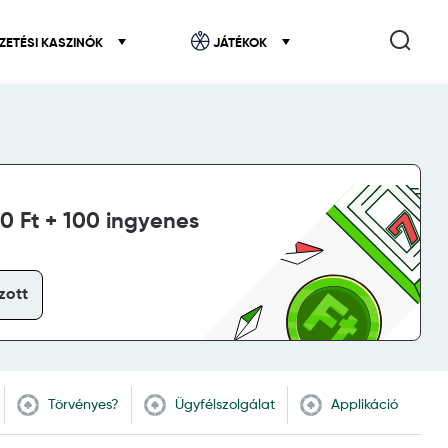
IZETÉSI KASZINÓK
JÁTÉKOK
 Ft + 100 ingyenes
zott
Törvényes?
Ügyfélszolgálat
Applikáció