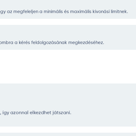
gy az megfeleljen a minimális és maximális kivonási limitnek.
” gombra a kérés feldolgozásának megkezdéséhez.
, így azonnal elkezdhet játszani.