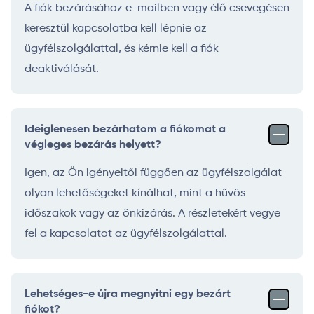
A fiók bezárásához e-mailben vagy élő csevegésen
keresztül kapcsolatba kell lépnie az
ügyfélszolgálattal, és kérnie kell a fiók
deaktiválását.
Ideiglenesen bezárhatom a fiókomat a
végleges bezárás helyett?
Igen, az Ön igényeitől függően az ügyfélszolgálat
olyan lehetőségeket kínálhat, mint a hűvös
időszakok vagy az önkizárás. A részletekért vegye
fel a kapcsolatot az ügyfélszolgálattal.
Lehetséges-e újra megnyitni egy bezárt
fiókot?