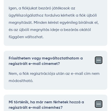
Igen, a fiókjukat bezáró játékosok az
ügyfélszolgálathoz fordulva kérhetik a fiók újbóli
megnyitását. Minden kérést egyénileg bírálnak el,
és az újbóli megnyitás ideje a bezárás okától
függően változhat.
Frissíthetem vagy megváltoztathatom a
regisztrált e-mail címemet?
Nem, a fiók regisztrációja után az e-mail cím nem
módosítható.
Mi történik, ha már nem férhetek hozzá a
regisztrált e-mail címemhez?