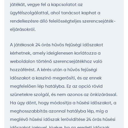
játékát, vegye fel a kapcsolatot az
ügyfélszolgálattal, ahol tanácsot kaphat a
rendelkezésre álló felelősségteljes szerencsejáték-
eljárásokról.
A játékosok 24 órás hűvös fejűségi időszakot
kérhetnek, amely ideiglenesen korlátozza a
weboldalon történő szerencsejátékhoz való
hozzáférést. A kérés után a hűvös fejűségi
időszakot a kaszinó megerősíti, és az ennek
megfelelően lép hatályba. Ez az opció rövid
szünetekre szolgál, és nem azonos az önkizárással.
Ha úgy dönt, hogy módosítja a hűsési időszakot, a
meghosszabbítás azonnal hatályba lép, míg a
meglévő hűsési időszak lerövidítése 24 órás hűsési
időszakot igényel, kivéve, ha az eredeti időszak