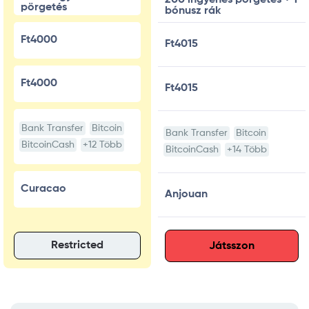
200 ingyenes pörgetés + 1
pörgetés
bónusz rák
Ft4000
Ft4015
Ft4000
Ft4015
Bank Transfer
Bitcoin
Bank Transfer
Bitcoin
BitcoinCash
+12 Több
BitcoinCash
+14 Több
Curacao
Anjouan
Restricted
Játsszon