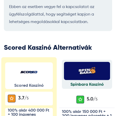
Ebben az esetben vegye fel a kapcsolatot az
ügyfélszolgálattal, hogy segítséget kapjon a
lehetséges megoldásokkal kapcsolatban.
Scored Kaszinó Alternatívák
Spinbara Kaszinó
Scored Kaszinó
3.7/
5
5.0/
5
100% akár 400 000 Ft
100% akár 150 000 Ft +
+ 100 ingyenes