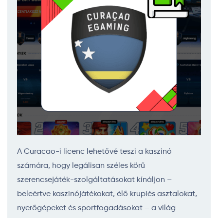
A Curacao-i licenc lehetővé teszi a kaszinó
számára, hogy legálisan széles körű
szerencsejáték-szolgáltatásokat kínáljon –
beleértve kaszinójátékokat, élő krupiés asztalokat,
nyerőgépeket és sportfogadásokat – a világ