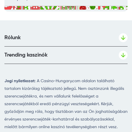
Rólunk
Trending kaszinók
Jogi nyilatkozat:
A Casino-Hungary.com oldalon található
tartalom kizárólag tájékoztató jellegű. Nem ösztönzünk illegális
szerencsejátékra, és nem vállalunk felelősséget a
szerencsejátékból eredő pénzügyi veszteségekért. Kérjük,
győződjön meg róla, hogy tisztában van az Ön joghatóságában
érvényes szerencsejáték-korhatárral és szabályozásokkal,
mielőtt bármilyen online kaszinó tevékenységben részt vesz.