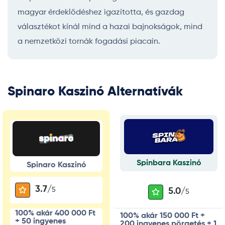
magyar érdeklődéshez igazította, és gazdag
választékot kínál mind a hazai bajnokságok, mind
a nemzetközi tornák fogadási piacain.
Spinaro Kaszinó Alternatívák
Spinbara Kaszinó
Spinaro Kaszinó
3.7/
5
5.0/
5
100% akár 400 000 Ft
100% akár 150 000 Ft +
+ 50 ingyenes
200 ingyenes pörgetés + 1