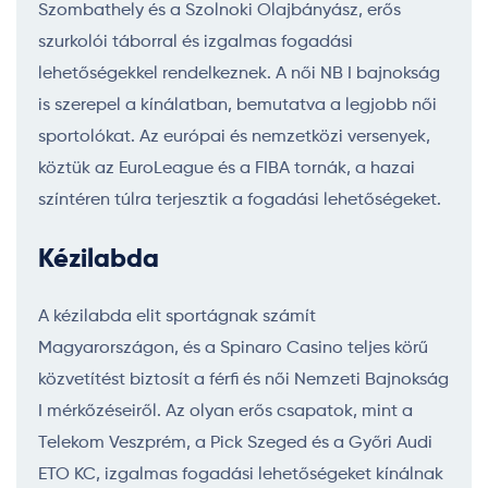
Szombathely és a Szolnoki Olajbányász, erős
szurkolói táborral és izgalmas fogadási
lehetőségekkel rendelkeznek. A női NB I bajnokság
is szerepel a kínálatban, bemutatva a legjobb női
sportolókat. Az európai és nemzetközi versenyek,
köztük az EuroLeague és a FIBA tornák, a hazai
színtéren túlra terjesztik a fogadási lehetőségeket.
Kézilabda
A kézilabda elit sportágnak számít
Magyarországon, és a Spinaro Casino teljes körű
közvetítést biztosít a férfi és női Nemzeti Bajnokság
I mérkőzéseiről. Az olyan erős csapatok, mint a
Telekom Veszprém, a Pick Szeged és a Győri Audi
ETO KC, izgalmas fogadási lehetőségeket kínálnak