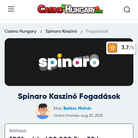
Casino Hungary
Spinaro Kaszinó
Fogadások
3.7/
5
Spinaro Kaszinó Fogadások
Írta::
Balázs Molnár
Utolsó frissítés: aug 25, 2025
bónusz: