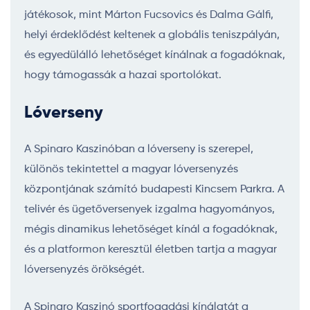
játékosok, mint Márton Fucsovics és Dalma Gálfi,
helyi érdeklődést keltenek a globális teniszpályán,
és egyedülálló lehetőséget kínálnak a fogadóknak,
hogy támogassák a hazai sportolókat.
Lóverseny
A Spinaro Kaszinóban a lóverseny is szerepel,
különös tekintettel a magyar lóversenyzés
központjának számító budapesti Kincsem Parkra. A
telivér és ügetőversenyek izgalma hagyományos,
mégis dinamikus lehetőséget kínál a fogadóknak,
és a platformon keresztül életben tartja a magyar
lóversenyzés örökségét.
A Spinaro Kaszinó sportfogadási kínálatát a