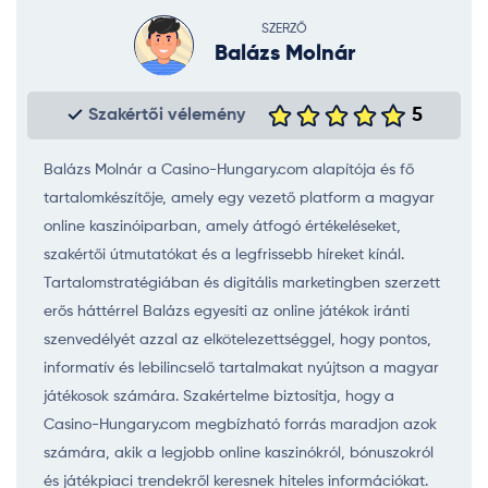
SZERZŐ
Balázs Molnár
5
Szakértői vélemény
Balázs Molnár a Casino-Hungary.com alapítója és fő
tartalomkészítője, amely egy vezető platform a magyar
online kaszinóiparban, amely átfogó értékeléseket,
szakértői útmutatókat és a legfrissebb híreket kínál.
Tartalomstratégiában és digitális marketingben szerzett
erős háttérrel Balázs egyesíti az online játékok iránti
szenvedélyét azzal az elkötelezettséggel, hogy pontos,
informatív és lebilincselő tartalmakat nyújtson a magyar
játékosok számára. Szakértelme biztosítja, hogy a
Casino-Hungary.com megbízható forrás maradjon azok
számára, akik a legjobb online kaszinókról, bónuszokról
és játékpiaci trendekről keresnek hiteles információkat.