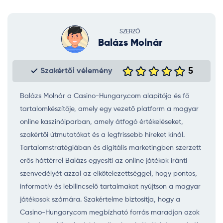
SZERZŐ
Balázs Molnár
5
Szakértői vélemény
Balázs Molnár a Casino-Hungary.com alapítója és fő
tartalomkészítője, amely egy vezető platform a magyar
online kaszinóiparban, amely átfogó értékeléseket,
szakértői útmutatókat és a legfrissebb híreket kínál.
Tartalomstratégiában és digitális marketingben szerzett
erős háttérrel Balázs egyesíti az online játékok iránti
szenvedélyét azzal az elkötelezettséggel, hogy pontos,
informatív és lebilincselő tartalmakat nyújtson a magyar
játékosok számára. Szakértelme biztosítja, hogy a
Casino-Hungary.com megbízható forrás maradjon azok