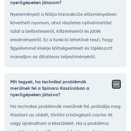
nyerőgépeken játszom?
Nyereményeit a fiókja tranzakciós előzményeiben
követheti nyomon, ahol részletes nyilvántartást
talál a befizetéseiről, kifizetéseiről és játék
eredményeiről. Ez a funkció lehetővé teszi, hogy
figyelemmel kísérje költségvetését és tájékozott
maradjon az általános teljesítményéről.
Mit tegyek, ha technikai problémák
merülnek fel a Spinaro Kaszinóban a
nyerőgépeken játszva?
Ha technikai problémák merülnek fel, próbálja meg
frissíteni az oldalt, törölni a böngésző cache-ét
vagy újraindítani a készülékét. Ha a probléma