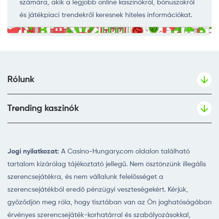
számára, akik a legjobb online kaszinókról, bónuszokról
és játékpiaci trendekről keresnek hiteles információkat.
Rólunk
Trending kaszinók
Jogi nyilatkozat:
A Casino-Hungary.com oldalon található
tartalom kizárólag tájékoztató jellegű. Nem ösztönzünk illegális
szerencsejátékra, és nem vállalunk felelősséget a
szerencsejátékból eredő pénzügyi veszteségekért. Kérjük,
győződjön meg róla, hogy tisztában van az Ön joghatóságában
érvényes szerencsejáték-korhatárral és szabályozásokkal,