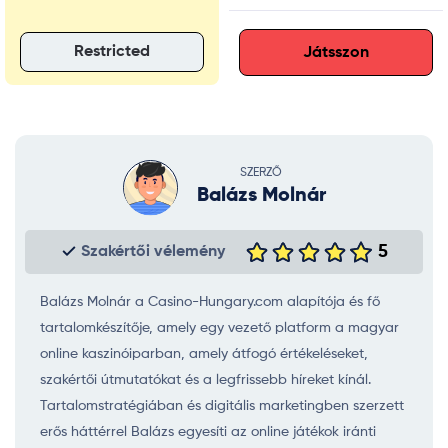
Restricted
Játsszon
SZERZŐ
Balázs Molnár
5
Szakértői vélemény
Balázs Molnár a Casino-Hungary.com alapítója és fő
tartalomkészítője, amely egy vezető platform a magyar
online kaszinóiparban, amely átfogó értékeléseket,
szakértői útmutatókat és a legfrissebb híreket kínál.
Tartalomstratégiában és digitális marketingben szerzett
erős háttérrel Balázs egyesíti az online játékok iránti