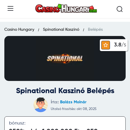
Casino Hungary
Spinational Kaszinó
Belépés
3.8/
5
Spinational Kaszinó Belépés
Írta::
Balázs Molnár
Utolsó frissítés: okt 08, 2025
bónusz: