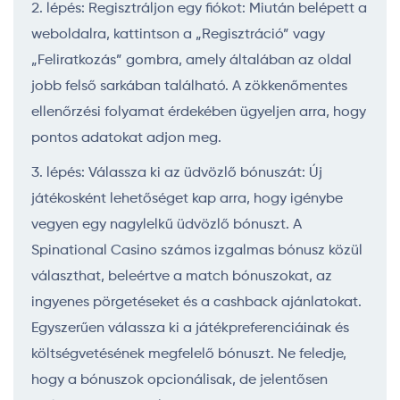
lépés: Regisztráljon egy fiókot: Miután belépett a
weboldalra, kattintson a „Regisztráció” vagy
„Feliratkozás” gombra, amely általában az oldal
jobb felső sarkában található. A zökkenőmentes
ellenőrzési folyamat érdekében ügyeljen arra, hogy
pontos adatokat adjon meg.
lépés: Válassza ki az üdvözlő bónuszát: Új
játékosként lehetőséget kap arra, hogy igénybe
vegyen egy nagylelkű üdvözlő bónuszt. A
Spinational Casino számos izgalmas bónusz közül
választhat, beleértve a match bónuszokat, az
ingyenes pörgetéseket és a cashback ajánlatokat.
Egyszerűen válassza ki a játékpreferenciáinak és
költségvetésének megfelelő bónuszt. Ne feledje,
hogy a bónuszok opcionálisak, de jelentősen