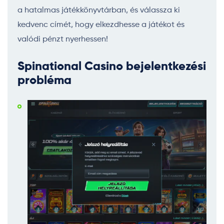
a hatalmas játékkönyvtárban, és válassza ki
kedvenc címét, hogy elkezdhesse a játékot és
valódi pénzt nyerhessen!
Spinational Casino bejelentkezési
probléma