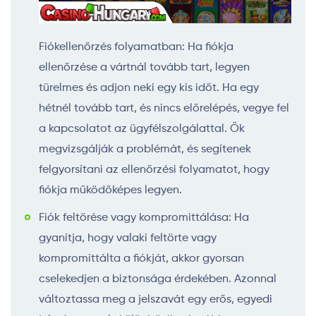
Fiókellenőrzés folyamatban: Ha fiókja
ellenőrzése a vártnál tovább tart, legyen
türelmes és adjon neki egy kis időt. Ha egy
hétnél tovább tart, és nincs előrelépés, vegye fel
a kapcsolatot az ügyfélszolgálattal. Ők
megvizsgálják a problémát, és segítenek
felgyorsítani az ellenőrzési folyamatot, hogy
fiókja működőképes legyen.
Fiók feltörése vagy kompromittálása: Ha
gyanítja, hogy valaki feltörte vagy
kompromittálta a fiókját, akkor gyorsan
cselekedjen a biztonsága érdekében. Azonnal
változtassa meg a jelszavát egy erős, egyedi