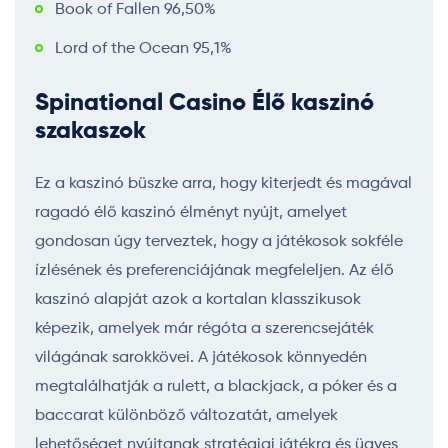
Book of Fallen 96,50%
Lord of the Ocean 95,1%
Spinational Casino Élő kaszinó
szakaszok
Ez a kaszinó büszke arra, hogy kiterjedt és magával
ragadó élő kaszinó élményt nyújt, amelyet
gondosan úgy terveztek, hogy a játékosok sokféle
ízlésének és preferenciájának megfeleljen. Az élő
kaszinó alapját azok a kortalan klasszikusok
képezik, amelyek már régóta a szerencsejáték
világának sarokkövei. A játékosok könnyedén
megtalálhatják a rulett, a blackjack, a póker és a
baccarat különböző változatát, amelyek
lehetőséget nyújtanak stratégiai játékra és ügyes