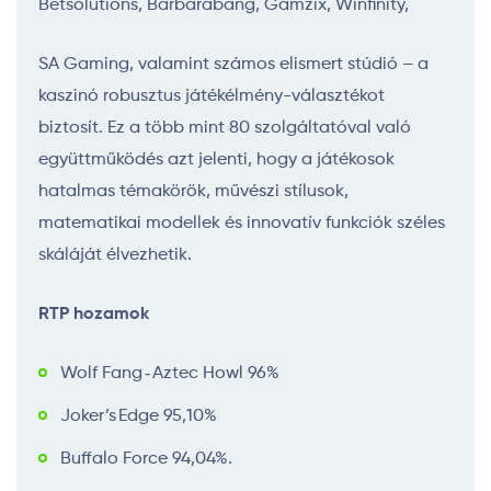
Betsolutions, Barbarabang, Gamzix, Winfinity,
SA Gaming, valamint számos elismert stúdió – a
kaszinó robusztus játékélmény-választékot
biztosít. Ez a több mint 80 szolgáltatóval való
együttműködés azt jelenti, hogy a játékosok
hatalmas témakörök, művészi stílusok,
matematikai modellek és innovatív funkciók széles
skáláját élvezhetik.
RTP hozamok
Wolf Fang ‑ Aztec Howl 96%
Joker’s Edge 95,10%
Buffalo Force 94,04%.