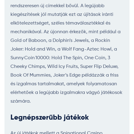
rendszeresen új címekkel bővül. A legújabb
kiegészítések jól mutatják ezt az újítások iránti
elkötelezettséget, széles témaválasztékkal és
mechanikával. Az újonnan érkezők, mint például a
Gold of Baboon, a Dolphin’s Jewels, a Rockin
Joker: Hold and Win, a Wolf Fang ‑ Aztec Howl, a
Sunny Coin 10000: Hold The Spin, One Coin, 3
Cheeky Chimps, Wild Icy Fruits, Super Flip Deluxe,
Book Of Mummies, Joker’s Edge példázzák a friss
és izgalmas tartalmakat, amelyek folyamatosan
elérhetőek a legújabb izgalmakra vágyó játékosok
számára.
Legnépszerűbb játékok
Az új játékok mellett a Spinational Casino