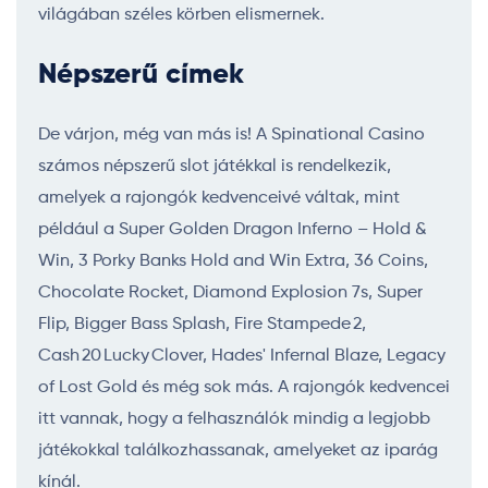
világában széles körben elismernek.
Népszerű címek
De várjon, még van más is! A Spinational Casino
számos népszerű slot játékkal is rendelkezik,
amelyek a rajongók kedvenceivé váltak, mint
például a Super Golden Dragon Inferno – Hold &
Win, 3 Porky Banks Hold and Win Extra, 36 Coins,
Chocolate Rocket, Diamond Explosion 7s, Super
Flip, Bigger Bass Splash, Fire Stampede 2,
Cash 20 Lucky Clover, Hades' Infernal Blaze, Legacy
of Lost Gold és még sok más. A rajongók kedvencei
itt vannak, hogy a felhasználók mindig a legjobb
játékokkal találkozhassanak, amelyeket az iparág
kínál.