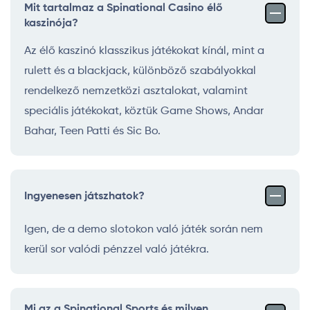
Mit tartalmaz a Spinational Casino élő
kaszinója?
Az élő kaszinó klasszikus játékokat kínál, mint a
rulett és a blackjack, különböző szabályokkal
rendelkező nemzetközi asztalokat, valamint
speciális játékokat, köztük Game Shows, Andar
Bahar, Teen Patti és Sic Bo.
Ingyenesen játszhatok?
Igen, de a demo slotokon való játék során nem
kerül sor valódi pénzzel való játékra.
Mi az a Spinational Sports és milyen