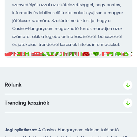
szenvedélyét azzal az elkötelezettséggel, hogy pontos,
informatív és lebilincselő tartalmakat nyújtson a magyar
játékosok számára. Szakértelme biztosítja, hogy a
Casino-Hungary.com megbízható forrás maradjon azok
számára, akik a legjobb online kaszinókról, bónuszokról
és játékpiaci trendekről keresnek hiteles információkat.
Rólunk
Trending kaszinók
Jogi nyilatkozat:
A Casino-Hungary.com oldalon található