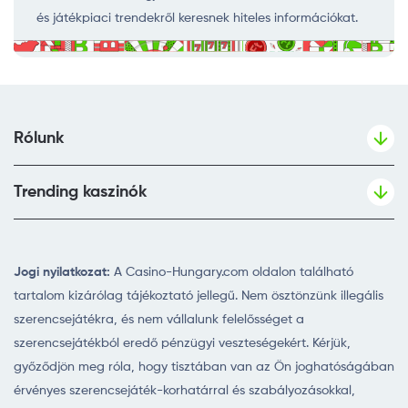
és játékpiaci trendekről keresnek hiteles információkat.
Rólunk
Trending kaszinók
Jogi nyilatkozat:
A Casino-Hungary.com oldalon található
tartalom kizárólag tájékoztató jellegű. Nem ösztönzünk illegális
szerencsejátékra, és nem vállalunk felelősséget a
szerencsejátékból eredő pénzügyi veszteségekért. Kérjük,
győződjön meg róla, hogy tisztában van az Ön joghatóságában
érvényes szerencsejáték-korhatárral és szabályozásokkal,