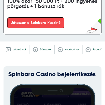
100% akár 150 000 Ft + 200 ingyenes
pörgetés + 1 bónusz rák
Játsszon a Spinbara Kaszinó
Vélemények
Bónuszok
Nyerőgépek
Fogadáso
Spinbara Casino bejelentkezés