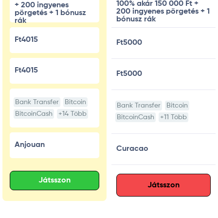
100% akár 150 000 Ft +
+ 200 ingyenes
200 ingyenes pörgetés + 1
pörgetés + 1 bónusz
bónusz rák
rák
Ft4015
Ft5000
Ft4015
Ft5000
Bank Transfer
Bitcoin
Bank Transfer
Bitcoin
BitcoinCash
+14 Több
BitcoinCash
+11 Több
Anjouan
Curacao
Játsszon
Játsszon