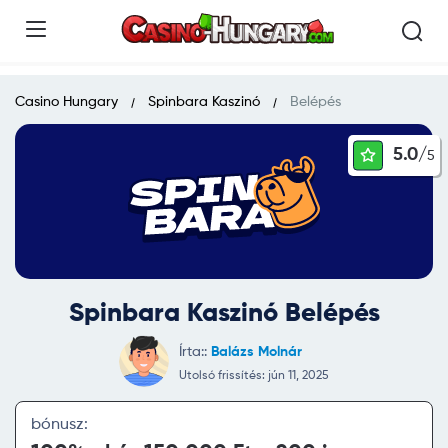
Casino Hungary
Spinbara Kaszinó
Belépés
5.0/
5
Spinbara Kaszinó Belépés
Írta::
Balázs Molnár
Utolsó frissítés: jún 11, 2025
bónusz: