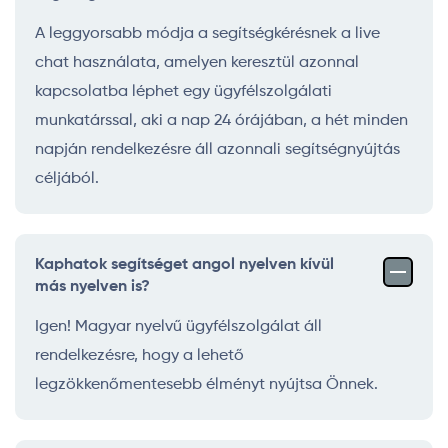
A leggyorsabb módja a segítségkérésnek a live
chat használata, amelyen keresztül azonnal
kapcsolatba léphet egy ügyfélszolgálati
munkatárssal, aki a nap 24 órájában, a hét minden
napján rendelkezésre áll azonnali segítségnyújtás
céljából.
Kaphatok segítséget angol nyelven kívül
más nyelven is?
Igen! Magyar nyelvű ügyfélszolgálat áll
rendelkezésre, hogy a lehető
legzökkenőmentesebb élményt nyújtsa Önnek.