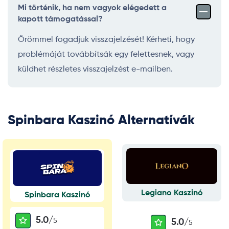
Mi történik, ha nem vagyok elégedett a
kapott támogatással?
Örömmel fogadjuk visszajelzését! Kérheti, hogy
problémáját továbbítsák egy felettesnek, vagy
küldhet részletes visszajelzést e-mailben.
Spinbara Kaszinó Alternatívák
Legiano Kaszinó
Spinbara Kaszinó
5.0/
5
5.0/
5