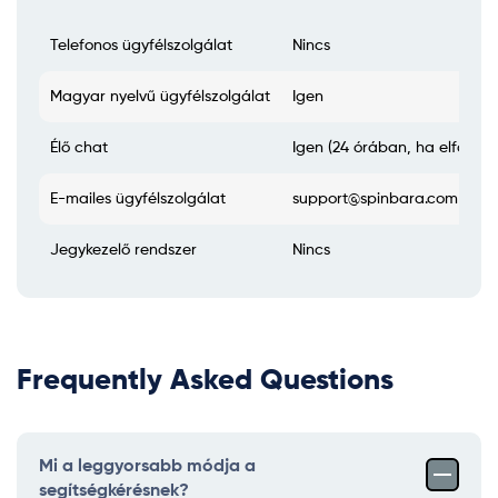
Telefonos ügyfélszolgálat
Nincs
Magyar nyelvű ügyfélszolgálat
Igen
Élő chat
Igen (24 órában, ha elfogad
E-mailes ügyfélszolgálat
support@spinbara.com
Jegykezelő rendszer
Nincs
Frequently Asked Questions
Mi a leggyorsabb módja a
segítségkérésnek?