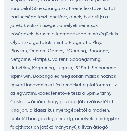
A SpinGranny Casino kiterjedt játékkönyvtárát
körülbelül 50 elsőrangú szoftverfejlesztővel kötött
partnersége teszi lehetővé, amely biztosítja a
játékok sokszínűségét, amelyek nemcsak
bőségesek, hanem a legmagasabb minőségűek is.
Olyan szolgáltatók, mint a Pragmatic Play,
Playson, Original Games, BGaming, Booongo,
Netgame, Platipus, Voltent, Spadegaming,
RubyPlay, Kagaming, Fugaso, PGSoft, Spinomenal,
1spin4win, Booongo és még sokan mások hoznak
egyedi innovációkat és trendeket a platformra. Ez
az együttműködés lehetővé teszi a SpinGranny
Casino számára, hogy gazdag játékválasztékot
kínáljon, a klasszikus nyerőgépektől a modern,
funkciókban gazdag címekig, amelyek mindegyike
felejthetetlen játékélményt nyújt. Ilyen átfogó