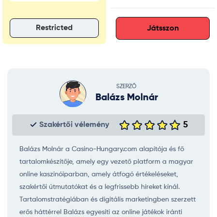
Restricted
Játsszon
SZERZŐ
Balázs Molnár
5
Szakértői vélemény
Balázs Molnár a Casino-Hungary.com alapítója és fő
tartalomkészítője, amely egy vezető platform a magyar
online kaszinóiparban, amely átfogó értékeléseket,
szakértői útmutatókat és a legfrissebb híreket kínál.
Tartalomstratégiában és digitális marketingben szerzett
erős háttérrel Balázs egyesíti az online játékok iránti