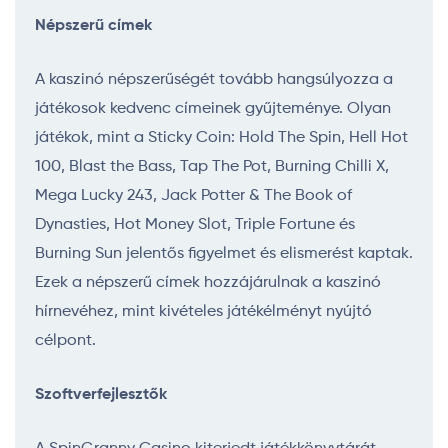
Népszerű címek
A kaszinó népszerűségét tovább hangsúlyozza a
játékosok kedvenc címeinek gyűjteménye. Olyan
játékok, mint a Sticky Coin: Hold The Spin, Hell Hot
100, Blast the Bass, Tap The Pot, Burning Chilli X,
Mega Lucky 243, Jack Potter & The Book of
Dynasties, Hot Money Slot, Triple Fortune és
Burning Sun jelentős figyelmet és elismerést kaptak.
Ezek a népszerű címek hozzájárulnak a kaszinó
hírnevéhez, mint kivételes játékélményt nyújtó
célpont.
Szoftverfejlesztők