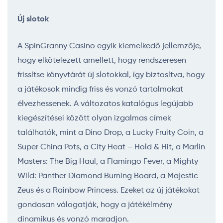
Új slotok
A SpinGranny Casino egyik kiemelkedő jellemzője,
hogy elkötelezett amellett, hogy rendszeresen
frissítse könyvtárát új slotokkal, így biztosítva, hogy
a játékosok mindig friss és vonzó tartalmakat
élvezhessenek. A változatos katalógus legújabb
kiegészítései között olyan izgalmas címek
találhatók, mint a Dino Drop, a Lucky Fruity Coin, a
Super China Pots, a City Heat – Hold & Hit, a Marlin
Masters: The Big Haul, a Flamingo Fever, a Mighty
Wild: Panther Diamond Burning Board, a Majestic
Zeus és a Rainbow Princess. Ezeket az új játékokat
gondosan válogatják, hogy a játékélmény
dinamikus és vonzó maradjon.