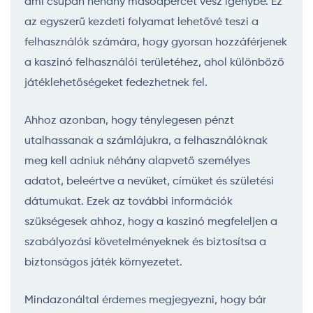
ami csupán néhány másodpercet vesz igénybe. Ez
az egyszerű kezdeti folyamat lehetővé teszi a
felhasználók számára, hogy gyorsan hozzáférjenek
a kaszinó felhasználói területéhez, ahol különböző
játéklehetőségeket fedezhetnek fel.
Ahhoz azonban, hogy ténylegesen pénzt
utalhassanak a számlájukra, a felhasználóknak
meg kell adniuk néhány alapvető személyes
adatot, beleértve a nevüket, címüket és születési
dátumukat. Ezek az további információk
szükségesek ahhoz, hogy a kaszinó megfeleljen a
szabályozási követelményeknek és biztosítsa a
biztonságos játék környezetet.
Mindazonáltal érdemes megjegyezni, hogy bár