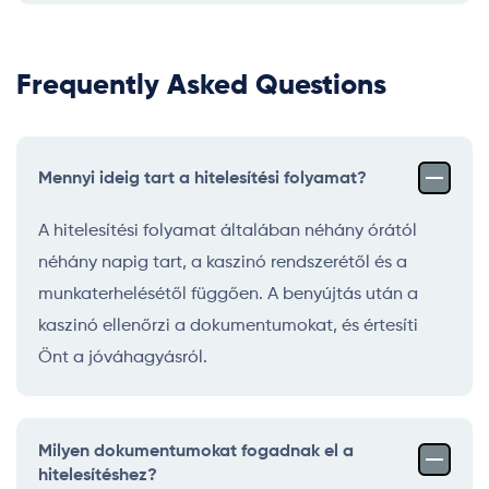
Frequently Asked Questions
Mennyi ideig tart a hitelesítési folyamat?
A hitelesítési folyamat általában néhány órától
néhány napig tart, a kaszinó rendszerétől és a
munkaterhelésétől függően. A benyújtás után a
kaszinó ellenőrzi a dokumentumokat, és értesíti
Önt a jóváhagyásról.
Milyen dokumentumokat fogadnak el a
hitelesítéshez?