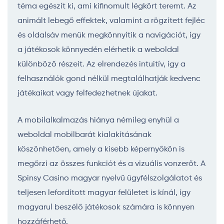
téma egészít ki, ami kifinomult légkört teremt. Az
animált lebegő effektek, valamint a rögzített fejléc
és oldalsáv menük megkönnyítik a navigációt, így
a játékosok könnyedén elérhetik a weboldal
különböző részeit. Az elrendezés intuitív, így a
felhasználók gond nélkül megtalálhatják kedvenc
játékaikat vagy felfedezhetnek újakat.
A mobilalkalmazás hiánya némileg enyhül a
weboldal mobilbarát kialakításának
köszönhetően, amely a kisebb képernyőkön is
megőrzi az összes funkciót és a vizuális vonzerőt. A
Spinsy Casino magyar nyelvű ügyfélszolgálatot és
teljesen lefordított magyar felületet is kínál, így
magyarul beszélő játékosok számára is könnyen
hozzáférhető.