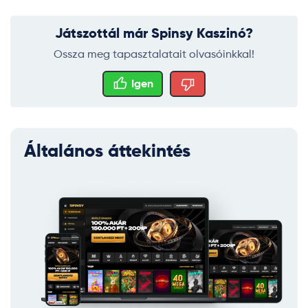
Játszottál már Spinsy Kaszinó?
Ossza meg tapasztalatait olvasóinkkal!
Igen
Általános áttekintés