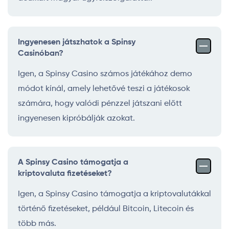
Ingyenesen játszhatok a Spinsy
Casinóban?
Igen, a Spinsy Casino számos játékához demo
módot kínál, amely lehetővé teszi a játékosok
számára, hogy valódi pénzzel játszani előtt
ingyenesen kipróbálják azokat.
A Spinsy Casino támogatja a
kriptovaluta fizetéseket?
Igen, a Spinsy Casino támogatja a kriptovalutákkal
történő fizetéseket, például Bitcoin, Litecoin és
több más.