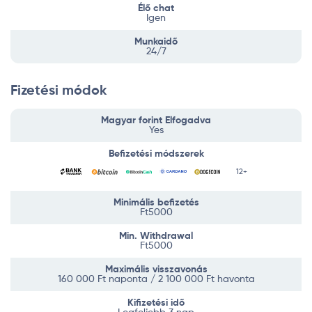
Élő chat
Igen
Munkaidő
24/7
Fizetési módok
Magyar forint Elfogadva
Yes
Befizetési módszerek
12+
Minimális befizetés
Ft5000
Min. Withdrawal
Ft5000
Maximális visszavonás
160 000 Ft naponta / 2 100 000 Ft havonta
Kifizetési idő