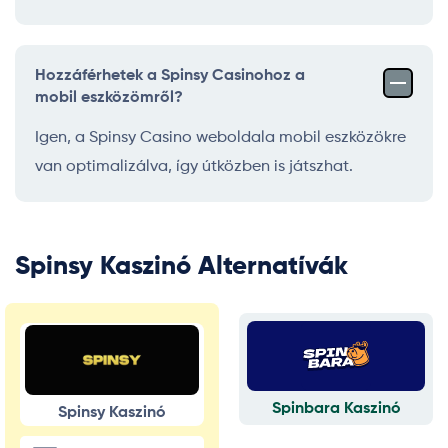
Hozzáférhetek a Spinsy Casinohoz a
mobil eszközömről?
Igen, a Spinsy Casino weboldala mobil eszközökre
van optimalizálva, így útközben is játszhat.
Spinsy Kaszinó Alternatívák
Spinbara Kaszinó
Spinsy Kaszinó