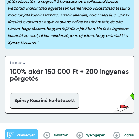
játékválaszték, a nagylelkű bónuszok és a felhasználóbarát
weboldal kialakítása együttesen kiemelkedő választássá teszik a
magyar játékosok számára. Annak ellenére, hogy még új, a Spinsy
Kaszinó gyorsan az egyik kedvenc online kaszinóm lett, és alig
várom, hogy lássam, hogyan fejlődik a jövőben. Ha új és izgalmas
kaszinót keresel, akkor mindenképpen ajánlom, hogy próbáld ki a
Spinsy Kaszinót.
bónusz:
100% akár 150 000 Ft + 200 ingyenes
pörgetés
Spinsy Kaszinó korlátozott
Vélemények
Bónuszok
Nyerőgépek
Fogadáso