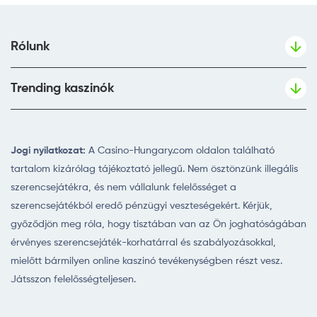
Rólunk
Trending kaszinók
Jogi nyilatkozat:
A Casino-Hungary.com oldalon található
tartalom kizárólag tájékoztató jellegű. Nem ösztönzünk illegális
szerencsejátékra, és nem vállalunk felelősséget a
szerencsejátékból eredő pénzügyi veszteségekért. Kérjük,
győződjön meg róla, hogy tisztában van az Ön joghatóságában
érvényes szerencsejáték-korhatárral és szabályozásokkal,
mielőtt bármilyen online kaszinó tevékenységben részt vesz.
Játsszon felelősségteljesen.