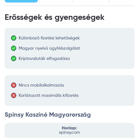
Erősségek és gyengeségek
Különböző fizetési lehetőségek
Magyar nyelvű ügyfélszolgálat
Kriptovaluták elfogadása
Nincs mobilalkalmazás
Korlátozott maximális kifizetés
Spinsy Kaszinó Magyarország
Honlap:
spinsy.com