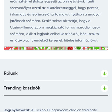
erős háttérrel Balázs egyesíti az online játékok iránti
szenvedélyét azzal az elkötelezettséggel, hogy pontos,
informatív és lebilincselő tartalmakat nyújtson a magyar
játékosok számára. Szakértelme biztosítja, hogy a
Casino-Hungary.com megbízható forrás maradjon azok
számára, akik a legjobb online kaszinókról, bónuszokról
és játékpiaci trendekről keresnek hiteles információkat.
Rólunk
Trending kaszinók
Jogi nyilatkozat:
A Casino-Hungary.com oldalon található