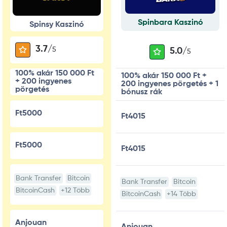
Spinbara Kaszinó
Spinsy Kaszinó
3.7/
5
5.0/
5
100% akár 150 000 Ft
100% akár 150 000 Ft +
+ 200 ingyenes
200 ingyenes pörgetés + 1
pörgetés
bónusz rák
Ft5000
Ft4015
Ft5000
Ft4015
Bank Transfer
Bitcoin
Bank Transfer
Bitcoin
BitcoinCash
+12 Több
BitcoinCash
+14 Több
Anjouan