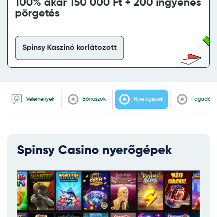
100% akár 150 000 Ft + 200 ingyenes
pörgetés
Spinsy Kaszinó korlátozott
Vélemények
Bónuszok
Nyerőgépek
Fogadáso
Spinsy Casino nyerőgépek