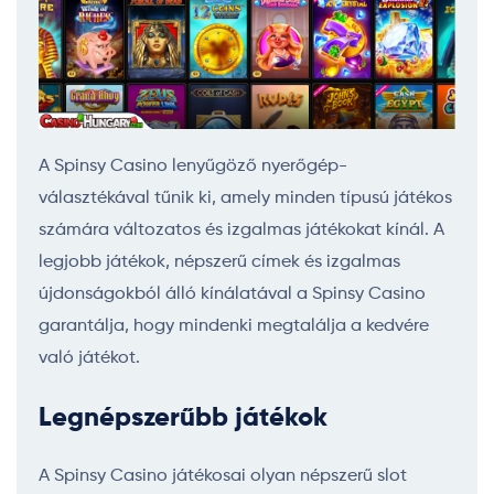
A Spinsy Casino lenyűgöző nyerőgép-
választékával tűnik ki, amely minden típusú játékos
számára változatos és izgalmas játékokat kínál. A
legjobb játékok, népszerű címek és izgalmas
újdonságokból álló kínálatával a Spinsy Casino
garantálja, hogy mindenki megtalálja a kedvére
való játékot.
Legnépszerűbb játékok
A Spinsy Casino játékosai olyan népszerű slot