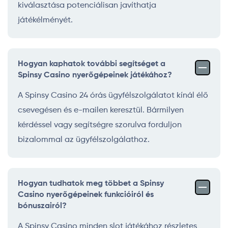
kiválasztása potenciálisan javíthatja
játékélményét.
Hogyan kaphatok további segítséget a
Spinsy Casino nyerőgépeinek játékához?
A Spinsy Casino 24 órás ügyfélszolgálatot kínál élő
csevegésen és e-mailen keresztül. Bármilyen
kérdéssel vagy segítségre szorulva forduljon
bizalommal az ügyfélszolgálathoz.
Hogyan tudhatok meg többet a Spinsy
Casino nyerőgépeinek funkcióiról és
bónuszairól?
A Spinsy Casino minden slot játékához részletes