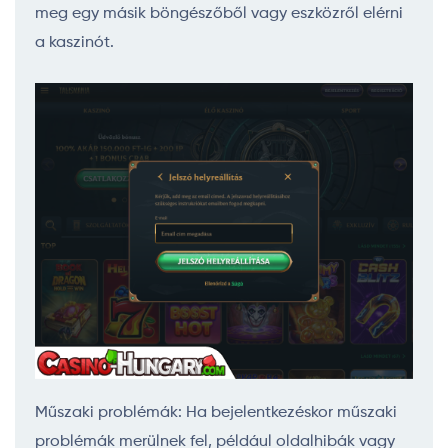
meg egy másik böngészőből vagy eszközről elérni
a kaszinót.
Műszaki problémák: Ha bejelentkezéskor műszaki
problémák merülnek fel, például oldalhibák vagy