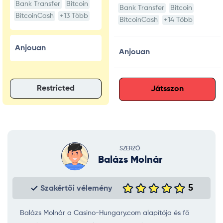
Bank Transfer
Bitcoin
Bank Transfer
Bitcoin
BitcoinCash
+13 Több
BitcoinCash
+14 Több
Anjouan
Anjouan
Restricted
Játsszon
SZERZŐ
Balázs Molnár
5
Szakértői vélemény
Balázs Molnár a Casino-Hungary.com alapítója és fő