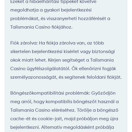
Ezeket a hibaelhárítási tippeket követve
megoldhatja a gyakori bejelentkezési
problémákat, és visszanyerheti hozzáférését a
Talismania Casino fiókjához.
Fiók zárolva: Ha fiókja zárolva van, az több
sikertelen bejelentkezési kísérlet vagy biztonsági
okok miatt lehet. Kérjen segítséget a Talismania
Casino ügyfélszolgálatától. Ők ellenőrizni fogják
személyazonosságát, és segítenek feloldani fiókját.
Böngészőkompatibilitási problémák: Győződjön
meg arról, hogy kompatibilis böngészőt használ a
Talismania Casino eléréséhez. Törölje a böngésző
cache-ét és cookie-jait, majd próbáljon meg újra
bejelentkezni. Alternatív megoldásként próbálja