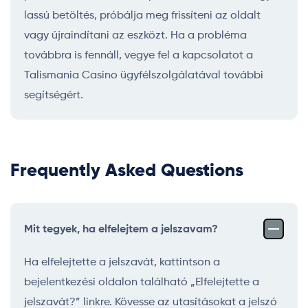
lassú betöltés, próbálja meg frissíteni az oldalt
vagy újraindítani az eszközt. Ha a probléma
továbbra is fennáll, vegye fel a kapcsolatot a
Talismania Casino ügyfélszolgálatával további
segítségért.
Frequently Asked Questions
Mit tegyek, ha elfelejtem a jelszavam?
Ha elfelejtette a jelszavát, kattintson a
bejelentkezési oldalon található „Elfelejtette a
jelszavát?” linkre. Kövesse az utasításokat a jelszó