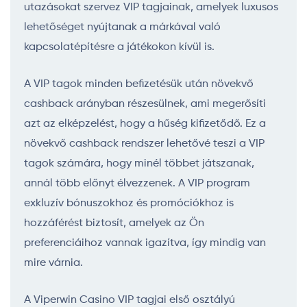
utazásokat szervez VIP tagjainak, amelyek luxusos
lehetőséget nyújtanak a márkával való
kapcsolatépítésre a játékokon kívül is.
A VIP tagok minden befizetésük után növekvő
cashback arányban részesülnek, ami megerősíti
azt az elképzelést, hogy a hűség kifizetődő. Ez a
növekvő cashback rendszer lehetővé teszi a VIP
tagok számára, hogy minél többet játszanak,
annál több előnyt élvezzenek. A VIP program
exkluzív bónuszokhoz és promóciókhoz is
hozzáférést biztosít, amelyek az Ön
preferenciáihoz vannak igazítva, így mindig van
mire várnia.
A Viperwin Casino VIP tagjai első osztályú