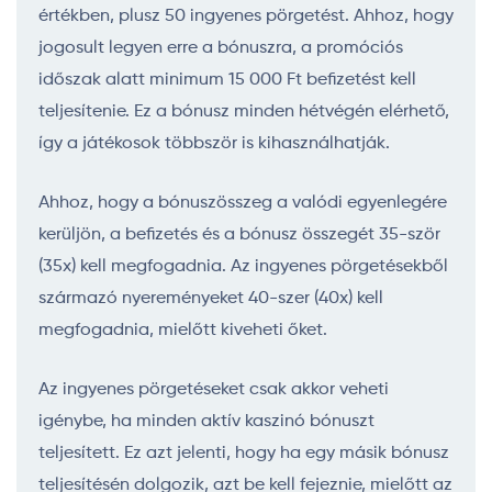
értékben, plusz 50 ingyenes pörgetést. Ahhoz, hogy
jogosult legyen erre a bónuszra, a promóciós
időszak alatt minimum 15 000 Ft befizetést kell
teljesítenie. Ez a bónusz minden hétvégén elérhető,
így a játékosok többször is kihasználhatják.
Ahhoz, hogy a bónuszösszeg a valódi egyenlegére
kerüljön, a befizetés és a bónusz összegét 35-ször
(35x) kell megfogadnia. Az ingyenes pörgetésekből
származó nyereményeket 40-szer (40x) kell
megfogadnia, mielőtt kiveheti őket.
Az ingyenes pörgetéseket csak akkor veheti
igénybe, ha minden aktív kaszinó bónuszt
teljesített. Ez azt jelenti, hogy ha egy másik bónusz
teljesítésén dolgozik, azt be kell fejeznie, mielőtt az