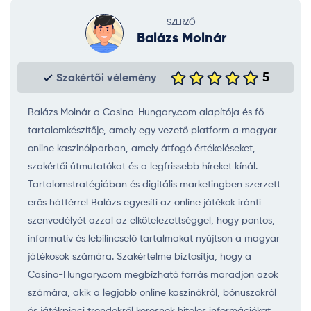
SZERZŐ
Balázs Molnár
5
Szakértői vélemény
Balázs Molnár a Casino-Hungary.com alapítója és fő
tartalomkészítője, amely egy vezető platform a magyar
online kaszinóiparban, amely átfogó értékeléseket,
szakértői útmutatókat és a legfrissebb híreket kínál.
Tartalomstratégiában és digitális marketingben szerzett
erős háttérrel Balázs egyesíti az online játékok iránti
szenvedélyét azzal az elkötelezettséggel, hogy pontos,
informatív és lebilincselő tartalmakat nyújtson a magyar
játékosok számára. Szakértelme biztosítja, hogy a
Casino-Hungary.com megbízható forrás maradjon azok
számára, akik a legjobb online kaszinókról, bónuszokról