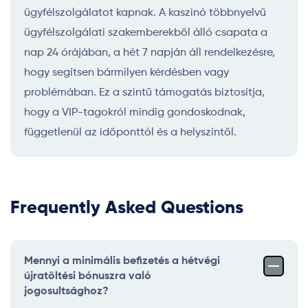
ügyfélszolgálatot kapnak. A kaszinó többnyelvű
ügyfélszolgálati szakemberekből álló csapata a
nap 24 órájában, a hét 7 napján áll rendelkezésre,
hogy segítsen bármilyen kérdésben vagy
problémában. Ez a szintű támogatás biztosítja,
hogy a VIP-tagokról mindig gondoskodnak,
függetlenül az időponttól és a helyszíntől.
Frequently Asked Questions
Mennyi a minimális befizetés a hétvégi
újratöltési bónuszra való
jogosultsághoz?