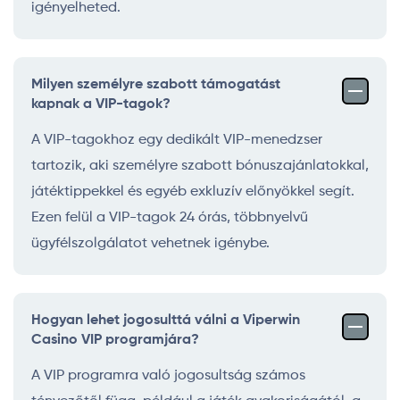
igényelheted.
Milyen személyre szabott támogatást
kapnak a VIP-tagok?
A VIP-tagokhoz egy dedikált VIP-menedzser
tartozik, aki személyre szabott bónuszajánlatokkal,
játéktippekkel és egyéb exkluzív előnyökkel segít.
Ezen felül a VIP-tagok 24 órás, többnyelvű
ügyfélszolgálatot vehetnek igénybe.
Hogyan lehet jogosulttá válni a Viperwin
Casino VIP programjára?
A VIP programra való jogosultság számos