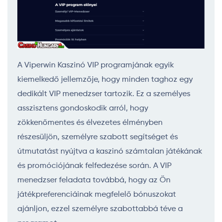
A Viperwin Kaszinó VIP programjának egyik
kiemelkedő jellemzője, hogy minden taghoz egy
dedikált VIP menedzser tartozik. Ez a személyes
asszisztens gondoskodik arról, hogy
zökkenőmentes és élvezetes élményben
részesüljön, személyre szabott segítséget és
útmutatást nyújtva a kaszinó számtalan játékának
és promóciójának felfedezése során. A VIP
menedzser feladata továbbá, hogy az Ön
játékpreferenciáinak megfelelő bónuszokat
ajánljon, ezzel személyre szabottabbá téve a