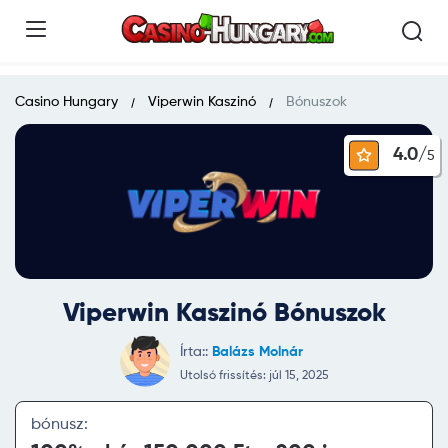
Casino Hungary
Viperwin Kaszinó
Bónuszok
4.0/
5
Viperwin Kaszinó Bónuszok
Írta::
Balázs Molnár
Utolsó frissítés: júl 15, 2025
bónusz: