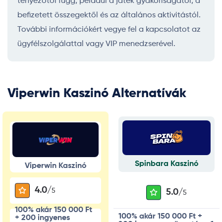
tényezőtől függ, például a játék gyakoriságától, a
befizetett összegektől és az általános aktivitástól.
További információkért vegye fel a kapcsolatot az
ügyfélszolgálattal vagy VIP menedzserével.
Viperwin Kaszinó Alternatívák
Spinbara Kaszinó
Viperwin Kaszinó
4.0/
5
5.0/
5
100% akár 150 000 Ft
100% akár 150 000 Ft +
+ 200 ingyenes