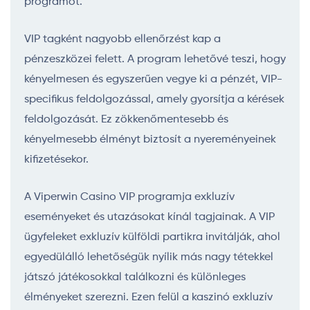
programot.
VIP tagként nagyobb ellenőrzést kap a
pénzeszközei felett. A program lehetővé teszi, hogy
kényelmesen és egyszerűen vegye ki a pénzét, VIP-
specifikus feldolgozással, amely gyorsítja a kérések
feldolgozását. Ez zökkenőmentesebb és
kényelmesebb élményt biztosít a nyereményeinek
kifizetésekor.
A Viperwin Casino VIP programja exkluzív
eseményeket és utazásokat kínál tagjainak. A VIP
ügyfeleket exkluzív külföldi partikra invitálják, ahol
egyedülálló lehetőségük nyílik más nagy tétekkel
játszó játékosokkal találkozni és különleges
élményeket szerezni. Ezen felül a kaszinó exkluzív