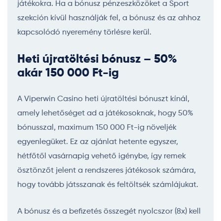
játékokra. Ha a bónusz pénzeszközöket a Sport
szekción kívül használják fel, a bónusz és az ahhoz
kapcsolódó nyeremény törlésre kerül.
Heti újratöltési bónusz – 50%
akár 150 000 Ft-ig
A Viperwin Casino heti újratöltési bónuszt kínál,
amely lehetőséget ad a játékosoknak, hogy 50%
bónusszal, maximum 150 000 Ft-ig növeljék
egyenlegüket. Ez az ajánlat hetente egyszer,
hétfőtől vasárnapig vehető igénybe, így remek
ösztönzőt jelent a rendszeres játékosok számára,
hogy tovább játsszanak és feltöltsék számlájukat.
A bónusz és a befizetés összegét nyolcszor (8x) kell